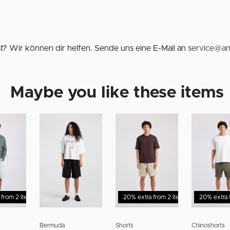
? Wir können dir helfen. Sende uns eine E-Mail an
service@am
Maybe you like these items
 from 2 items
%
Sale - 30%
20% extra from 2 items
20% extra 
Sale - 30%
Bermuda
Shorts
Chinoshorts