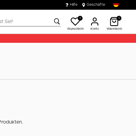
Hilfe
Geschäfte
0
0
Wunschliste
Konto
Warenkorb
 Produkten.