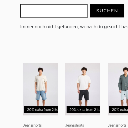
SUCHEN
Immer noch nicht gefunden, wonach du gesucht hast
20% extra from 2 items
20% extra from 2 items
Sale - 50%
20% extra
Sale - 50
Jeansshorts
Jeansshorts
Jeansshorts