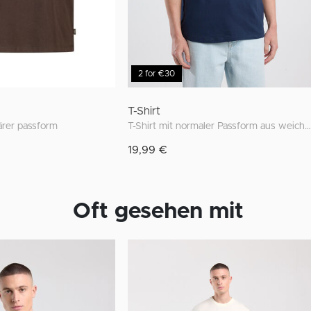
2 for €30
T-Shirt
lärer passform
T-Shirt mit normaler Passform aus weicher Baumwolle
19,99 €
Oft gesehen mit