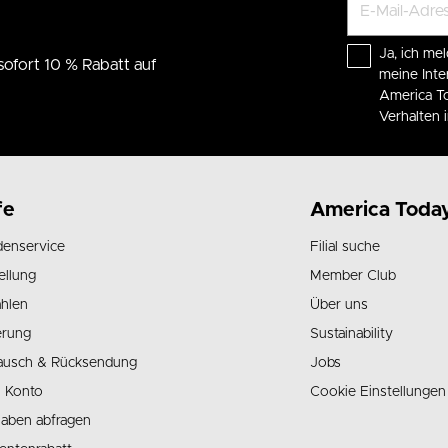
Ja, ich mel
sofort 10 % Rabatt auf
meine Int
America To
Verhalten
fe
America Toda
enservice
Filial suche
ellung
Member Club
hlen
Über uns
erung
Sustainability
ausch & Rücksendung
Jobs
 Konto
Cookie Einstellungen
aben abfragen