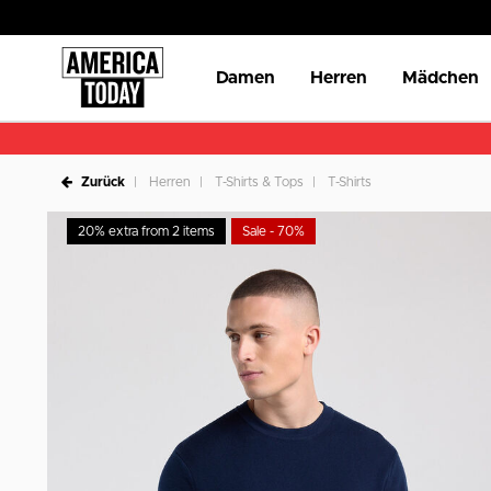
Damen
Herren
Mädchen
Zurück
Herren
T-Shirts & Tops
T-Shirts
20% extra from 2 items
Sale - 70%