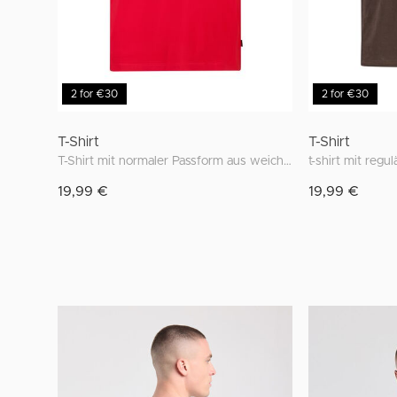
2 for €30
2 for €30
T-Shirt
T-Shirt
T-Shirt mit normaler Passform aus weicher Baumwolle
t-shirt mit regu
19,99 €
19,99 €