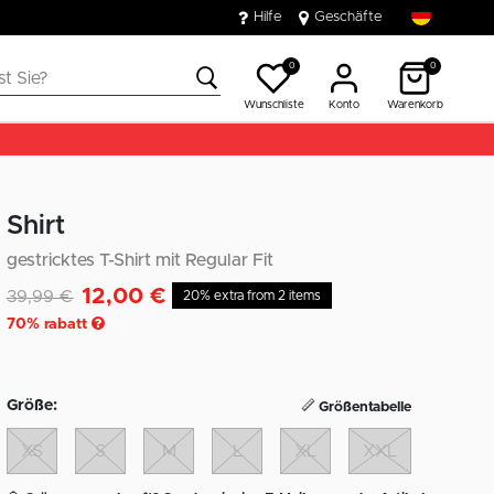
Hilfe
Geschäfte
0
0
Wunschliste
Konto
Warenkorb
Shirt
gestricktes T-Shirt mit Regular Fit
12,00 €
Reduziert von
auf
39,99 €
20% extra from 2 items
70
% rabatt
Größe:
Größentabelle
XS
S
M
L
XL
XXL