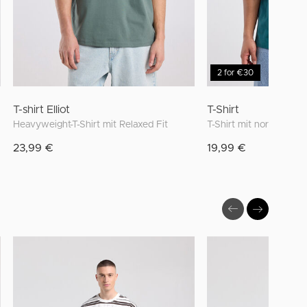
2 for €30
T-shirt Elliot
T-Shirt
Heavyweight-T-Shirt mit Relaxed Fit
23,99 €
19,99 €