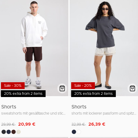
Sale - 30%
Sale - 20%
20% extra from 2 items
20% extra from 2 items
Shorts
Shorts
sweatshorts mit gesäßtasche und stickerei
shorts mit lockerer passform und spitzendetail
Reduziert von
auf
Reduziert von
auf
20,99 €
26,39 €
29,99 €
32,99 €