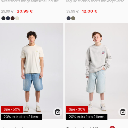
sweatshorts mit gesäßtasche und stickerei
regular fit chino shorts mit knopfverschluss
Reduziert von
auf
Reduziert von
auf
20,99 €
12,00 €
29,99 €
39,99 €
Sale - 50%
Sale - 30%
20% extra from 2 items
20% extra from 2 items