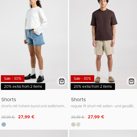
Sale - 30%
Sale - 30%
20% extra from 2 items
20% extra from 2 items
Shorts
Shorts
shorts mit hohem bund und seitlichem schlitz
regular fit short mit seiten- und gesäßtaschen
Reduziert von
auf
Reduziert von
auf
27,99 €
27,99 €
39,99 €
39,99 €