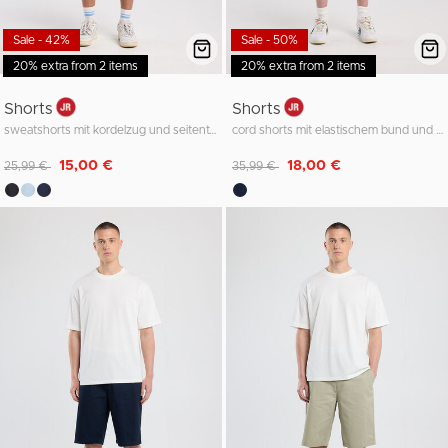
Sale - 42%
Sale - 50%
20% extra from 2 items
20% extra from 2 items
Shorts
Shorts
sweatshorts mit kordelzug und seitentasche
cord shorts mit elastischem bund und kordeln
Reduziert von
auf
Reduziert von
auf
15,00 €
18,00 €
25,99 €
35,99 €