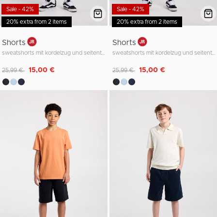
Sale - 42%
Sale - 42%
20% extra from 2 items
20% extra from 2 items
Shorts
Shorts
sweatshorts mit kordelzug und seitentasche
sweatshorts mit kordelzug und seitentasche
Reduziert von
auf
Reduziert von
auf
15,00 €
15,00 €
25,99 €
25,99 €