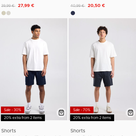
Reduziert von
auf
Reduziert von
auf
27,99 €
20,50 €
39,99 €
40,99 €
Sale - 30%
Sale - 70%
20% extra from 2 items
20% extra from 2 items
Shorts
Shorts