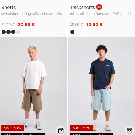
Shorts
Trackshorts
sweatshorts mit gesäßtasche und stickerei
mit elastischem Bund und Reißverschlusstasche
Reduziert von
auf
Reduziert von
auf
20,99 €
10,80 €
29,99 €
35,99 €
Sale - 50%
Sale - 50%