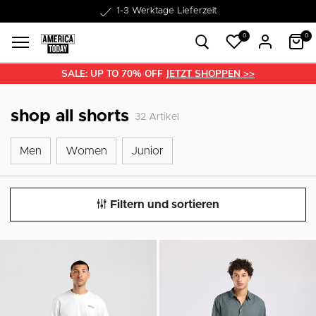
1-3 Werktage Lieferzeit
0
0
SALE: UP TO 70% OFF
JETZT SHOPPEN >>
shop all shorts
32
Artikel
Men
Women
Junior
Men
Women
Junior
Filtern und sortieren