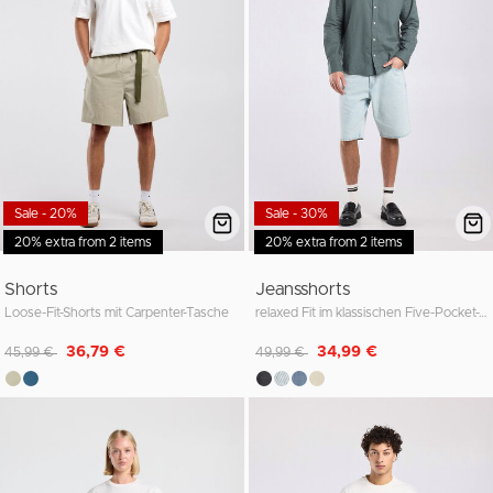
Sale - 20%
Sale - 30%
20% extra from 2 items
20% extra from 2 items
Shorts
Jeansshorts
Loose-Fit-Shorts mit Carpenter-Tasche
relaxed Fit im klassischen Five-Pocket-Style
Reduziert von
auf
Reduziert von
auf
36,79 €
34,99 €
45,99 €
49,99 €