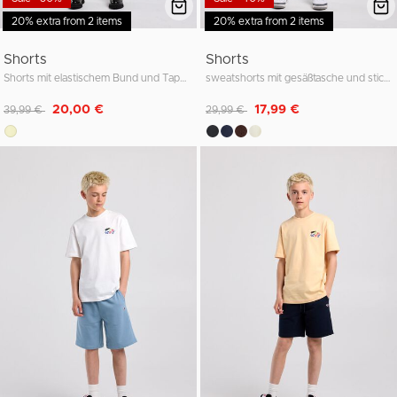
20% extra from 2 items
20% extra from 2 items
Shorts
Shorts
Shorts mit elastischem Bund und Tape-Detail
sweatshorts mit gesäßtasche und stickerei
Reduziert von
auf
Reduziert von
auf
20,00 €
17,99 €
39,99 €
29,99 €