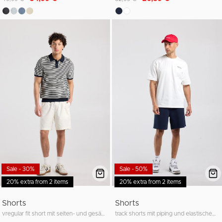
Sale - 30%
Sale - 50%
20% extra from 2 items
20% extra from 2 items
Shorts
Shorts
vregular fit short mit seiten- und gesäßtaschen
track shorts mit piping und elastischem bund