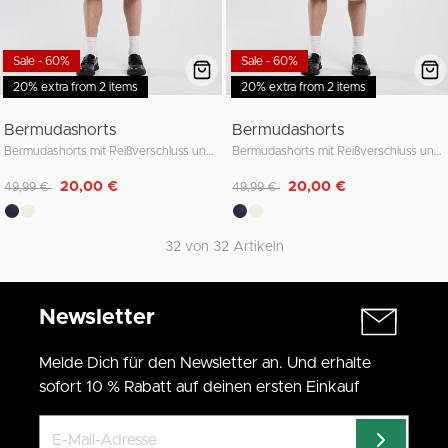
Sale - 60%
Sale - 60%
20% extra from 2 items
20% extra from 2 items
Bermudashorts
Bermudashorts
Bermudashorts mit Reißverschluss und praktischen Seitentaschen
Bermudashorts mit Reißverschluss und praktischen Seitentaschen
Reduziert von
auf
Reduziert von
auf
20,00 €
20,00 €
49,99 €
49,99 €
32 von 32 Artikeln
Newsletter
Melde Dich für den Newsletter an. Und erhalte
sofort 10 % Rabatt auf deinen ersten Einkauf