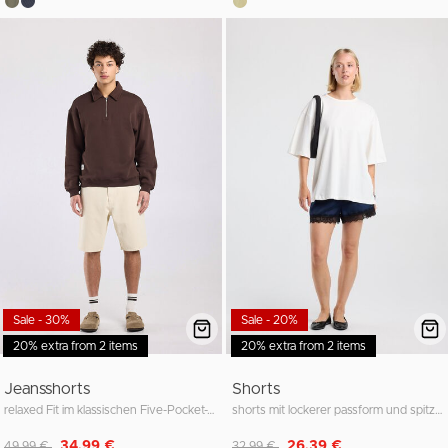
Sale - 30%
Sale - 20%
20% extra from 2 items
20% extra from 2 items
Jeansshorts
Shorts
relaxed Fit im klassischen Five-Pocket-Style
shorts mit lockerer passform und spitzendetail
Reduziert von
auf
Reduziert von
auf
34,99 €
26,39 €
49,99 €
32,99 €