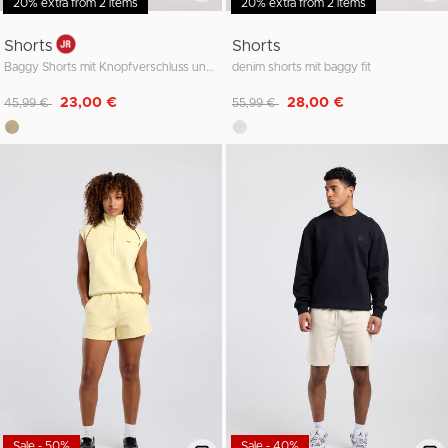
20% extra from 2 items
20% extra from 2 items
Shorts
Shorts
Baggy Shorts mit Knopfverschluss und Taschen
denim shorts mit baggy fit
Reduziert von
auf
Reduziert von
auf
23,00 €
28,00 €
45,99 €
55,99 €
Sale - 50%
Sale - 40%