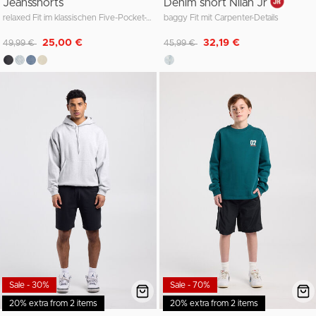
Jeansshorts
Denim short Nilan Jr
relaxed Fit im klassischen Five-Pocket-Style
baggy Fit mit Carpenter-Details
Reduziert von
auf
Reduziert von
auf
25,00 €
32,19 €
49,99 €
45,99 €
Sale - 30%
Sale - 70%
20% extra from 2 items
20% extra from 2 items