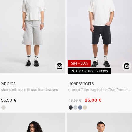
Sale - 50%
20% extra from 2 items
Shorts
Jeansshorts
shorts mit loose fit und fronttaschen
relaxed Fit im klassischen Five-Pocket-Style
Reduziert von
auf
56,99 €
25,00 €
49,99 €