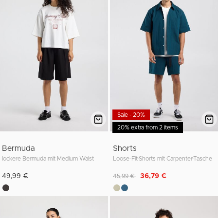
Sale - 20%
20% extra from 2 items
Bermuda
Shorts
lockere Bermuda mit Medium Waist
Loose-Fit-Shorts mit Carpenter-Tasche
Reduziert von
auf
49,99 €
36,79 €
45,99 €