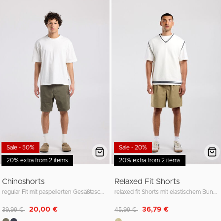
Sale - 50%
Sale - 20%
20% extra from 2 items
20% extra from 2 items
Chinoshorts
Relaxed Fit Shorts
regular Fit mit paspelierten Gesäßtaschen
relaxed fit Shorts mit elastischem Bund und Kordelzug
Reduziert von
auf
Reduziert von
auf
20,00 €
36,79 €
39,99 €
45,99 €