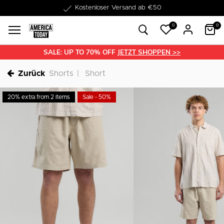
1-3 Werktage Lieferzeit
0
0
SALE: UP TO 70% OFF
JETZT SHOPPEN >>
Zurück
Shorts
Short
20% extra from 2 items
Sale - 50%