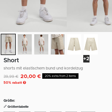
+2
Short
shorts mit elastischem bund und kordelzug
20,00 €
Reduziert von
auf
39,99 €
20% extra from 2 items
50
% rabatt
Größe:
Größentabelle