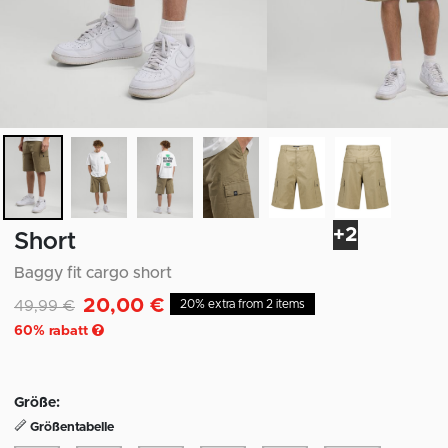
+2
Short
Baggy fit cargo short
20,00 €
Reduziert von
auf
49,99 €
20% extra from 2 items
60
% rabatt
Größe:
Größentabelle