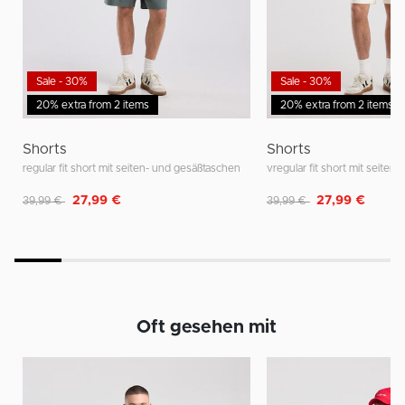
Sale - 30%
Sale - 30%
20% extra from 2 items
20% extra from 2 items
Shorts
Shorts
regular fit short mit seiten- und gesäßtaschen
vregular fit short mit seite
Reduziert von
auf
Reduziert von
auf
27,99 €
27,99 €
39,99 €
39,99 €
Oft gesehen mit