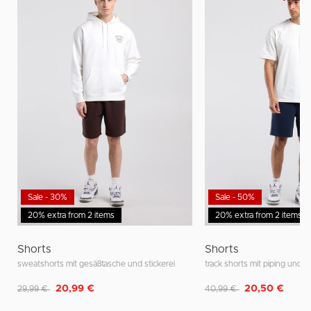
Sale - 30%
Sale - 50%
20% extra from 2 items
20% extra from 2 items
Shorts
Shorts
sweatshorts mit gesäßtasche und stickerei
track shorts mit piping und 
Reduziert von
auf
Reduziert von
auf
20,99 €
20,50 €
29,99 €
40,99 €