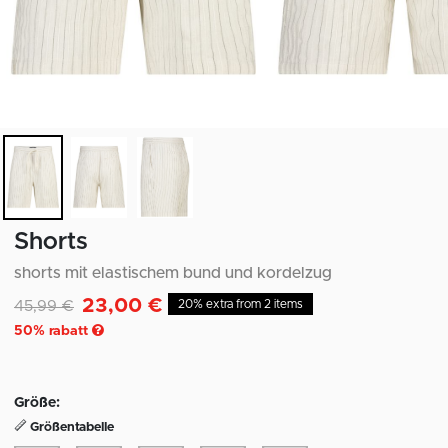
Shorts
shorts mit elastischem bund und kordelzug
23,00 €
Reduziert von
auf
45,99 €
20% extra from 2 items
50
% rabatt
Größe:
Größentabelle