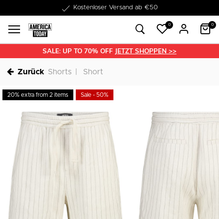
1-3 Werktage Lieferzeit
0
0
SALE: UP TO 70% OFF
JETZT SHOPPEN >>
Zurück
Shorts
Short
20% extra from 2 items
Sale - 50%