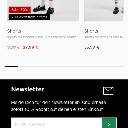
Sale - 30%
20% extra from 2 items
Shorts
Shorts
shorts mit hohem bund und seitlichem schlitz
shorts mit loose fit und fron
Reduziert von
auf
27,99 €
56,99 €
39,99 €
Newsletter
Melde Dich für den Newsletter an. Und erhalte
sofort 10 % Rabatt auf deinen ersten Einkauf