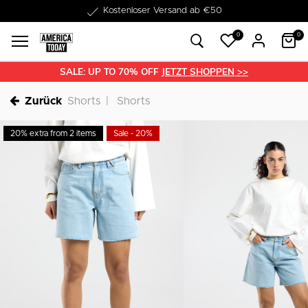
1-3 Werktage Lieferzeit
0
0
SALE: UP TO 70% OFF
JETZT SHOPPEN >>
Zurück
Shorts
Shorts
20% extra from 2 items
Sale - 20%