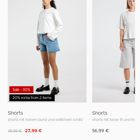
Sale - 30%
20% extra from 2 items
Shorts
Shorts
shorts mit hohem bund und seitlichem schlitz
shorts mit loose fit und fron
Reduziert von
auf
27,99 €
56,99 €
39,99 €