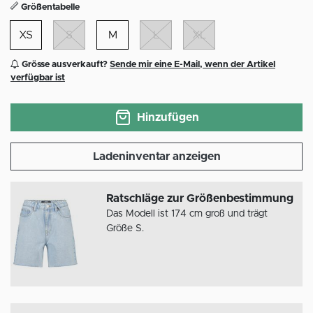
Größentabelle
XS
S
M
L
XL
Grösse ausverkauft?
Sende mir eine E-Mail, wenn der Artikel
verfügbar ist
Hinzufügen
Ladeninventar anzeigen
Ratschläge zur Größenbestimmung
Das Modell ist 174 cm groß und trägt
Größe S.