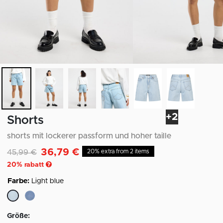
+2
Shorts
shorts mit lockerer passform und hoher taille
36,79 €
Reduziert von
auf
45,99 €
20% extra from 2 items
20
% rabatt
Farbe:
Light blue
ausgewählt
Größe: