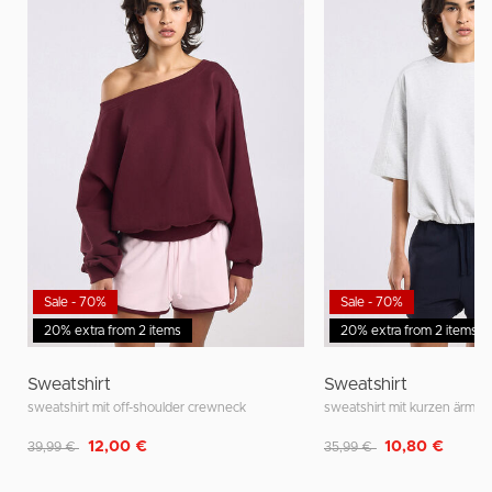
Sale - 70%
Sale - 70%
20% extra from 2 items
20% extra from 2 items
Sweatshirt
Sweatshirt
sweatshirt mit off-shoulder crewneck
sweatshirt mit kurzen ärme
Reduziert von
auf
Reduziert von
auf
12,00 €
10,80 €
39,99 €
35,99 €