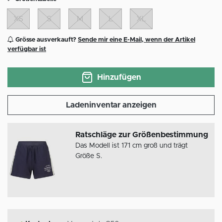
XS
S
M
L
XL
Grösse ausverkauft?
Sende mir eine E-Mail, wenn der Artikel
verfügbar ist
Hinzufügen
Ladeninventar anzeigen
Ratschläge zur Größenbestimmung
Das Modell ist 171 cm groß und trägt
Größe S.