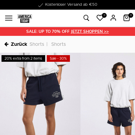
1-3 Werktage Lieferzeit
0
0
SALE: UP TO 70% OFF
JETZT SHOPPEN >>
Zurück
Shorts
Shorts
20% extra from 2 items
Sale - 30%