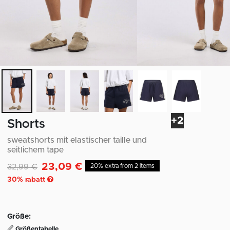
+2
Shorts
sweatshorts mit elastischer taille und
seitlichem tape
23,09 €
Reduziert von
auf
32,99 €
20% extra from 2 items
30
% rabatt
Größe:
Größentabelle