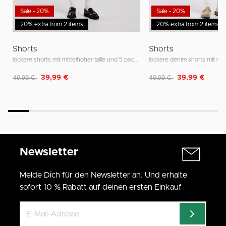
Sale - 20%
Sale - 20%
20% extra from 2 items
20% extra from 2 items
Shorts
Shorts
lockere shorts mit mittelhoher taille und 5 pockets
Reduziert von
auf
Reduziert von
auf
39,99 €
39,99 €
49,99 €
49,99 €
Newsletter
Melde Dich für den Newsletter an. Und erhalte
sofort 10 % Rabatt auf deinen ersten Einkauf