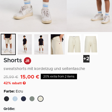
+2
Shorts
sweatshorts mit kordelzug und seitentasche
15,00 €
Reduziert von
auf
25,99 €
20% extra from 2 items
42
% rabatt
Farbe:
Ecru
ausgewählt
Größe: