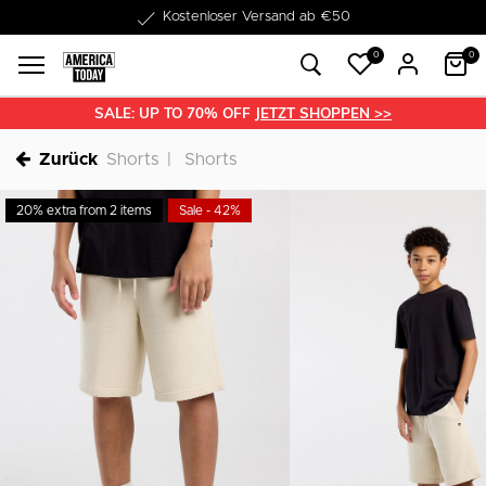
1-3 Werktage Lieferzeit
0
0
SALE: UP TO 70% OFF
JETZT SHOPPEN >>
Zurück
Shorts
Shorts
20% extra from 2 items
Sale - 42%