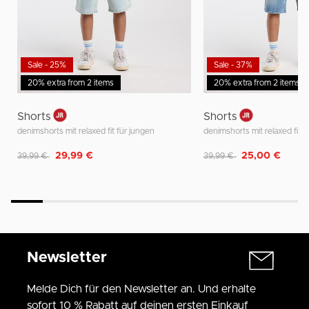
Sale - 25%
Sale - 37%
20% extra from 2 items
20% extra from 2 items
Shorts
Shorts
denimshorts mit relaxed fit für jungen
denimshorts mit relaxed fit f
Reduziert von
auf
Reduziert von
auf
29,99 €
25,00 €
39,99 €
39,99 €
Newsletter
Melde Dich für den Newsletter an. Und erhalte
sofort 10 % Rabatt auf deinen ersten Einkauf