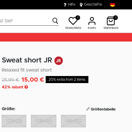
Hilfe
Geschäfte
0
0
Wunschliste
Konto
Warenkorb
Sweat short JR
Relaxed fit sweat short
15,00 €
Reduziert von
auf
25,99 €
20% extra from 2 items
42
% rabatt
Größe:
Größentabelle
122/128
134/140
146/152