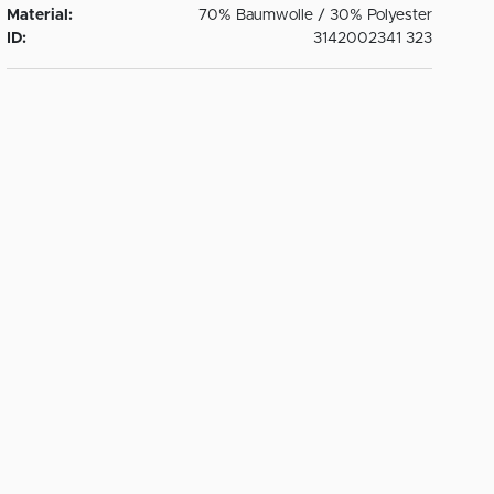
Material:
70% Baumwolle / 30% Polyester
ID:
3142002341 323