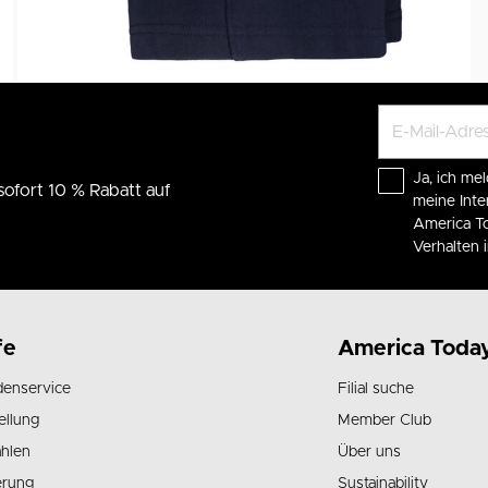
Ja, ich mel
sofort 10 % Rabatt auf
meine Int
America To
Verhalten
fe
America Toda
enservice
Filial suche
ellung
Member Club
hlen
Über uns
erung
Sustainability