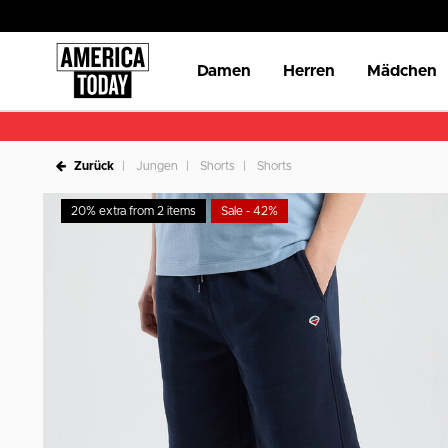
Damen
Herren
Mädchen
Zurück
Jungen
Shorts
Shorts
20% extra from 2 items
Sale - 42%