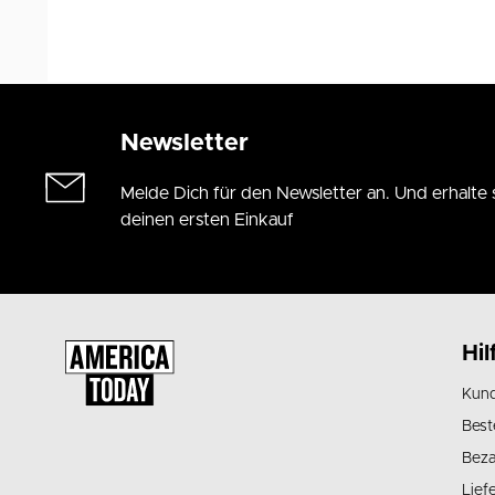
Newsletter
Melde Dich für den Newsletter an. Und erhalte 
deinen ersten Einkauf
Hil
Kund
Best
Beza
Lief