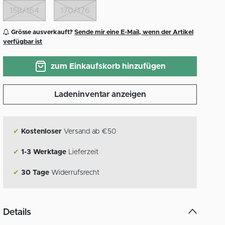
158/164
170/176
Grösse ausverkauft?
Sende mir eine E-Mail, wenn der Artikel
verfügbar ist
zum Einkaufskorb hinzufügen
Ladeninventar anzeigen
✔
Kostenloser
Versand ab €50
✔
1-3 Werktage
Lieferzeit
✔
30 Tage
Widerrufsrecht
Details