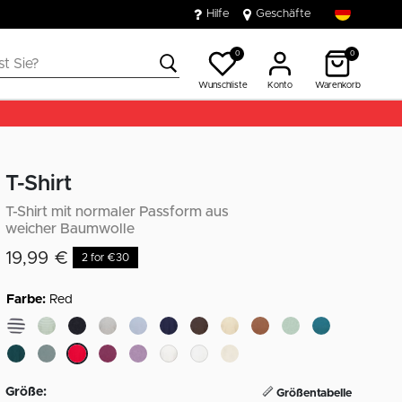
Hilfe
Geschäfte
0
0
Wunschliste
Konto
Warenkorb
T-Shirt
T-Shirt mit normaler Passform aus
weicher Baumwolle
19,99 €
2 for €30
Farbe:
Red
ausgewählt
Größe:
Größentabelle