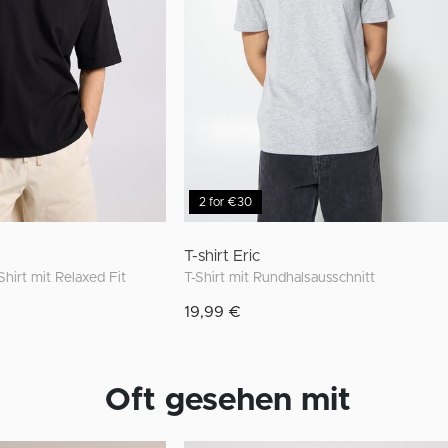
2 for €30
T-shirt Eric
hirt mit Relaxed Fit
T-Shirt mit Rundhalsausschnitt
19,99 €
Oft gesehen mit