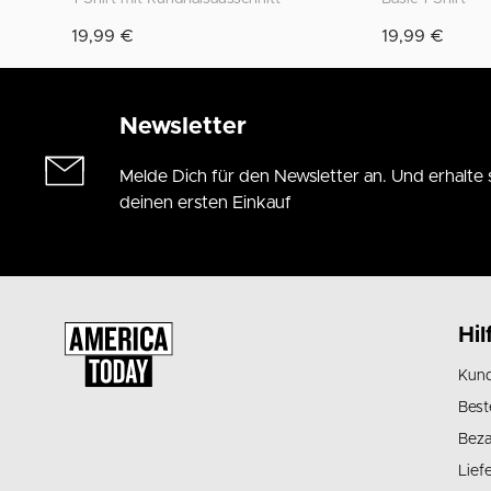
19,99 €
19,99 €
Newsletter
Melde Dich für den Newsletter an. Und erhalte 
deinen ersten Einkauf
Hil
Kund
Best
Beza
Lief