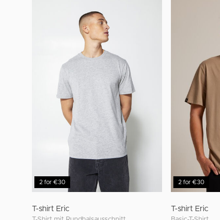
2 for €30
2 for €30
T-shirt Eric
T-shirt Eric
T-Shirt mit Rundhalsausschnitt
Basic-T-Shirt