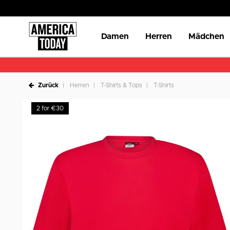
Damen
Herren
Mädchen
Zurück
Herren
T-Shirts & Tops
T-Shirts
2 for €30