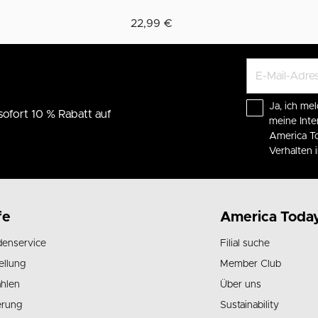
22,99 €
Ja, ich mel
sofort 10 % Rabatt auf
meine Int
America To
Verhalten
fe
America Toda
enservice
Filial suche
ellung
Member Club
hlen
Über uns
erung
Sustainability