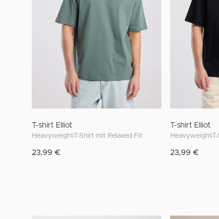
T-shirt Elliot
T-shirt Elliot
Heavyweight-T-Shirt mit Relaxed Fit
Heavyweight-T-S
23,99 €
23,99 €