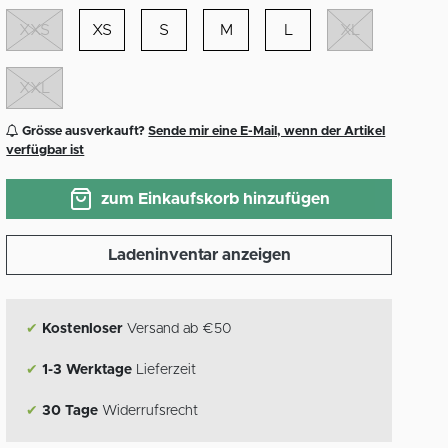
XXS
XS
S
M
L
XL
XXL
Grösse ausverkauft?
Sende mir eine E-Mail, wenn der Artikel
verfügbar ist
zum Einkaufskorb hinzufügen
Ladeninventar anzeigen
✔
Kostenloser
Versand ab €50
✔
1-3 Werktage
Lieferzeit
✔
30 Tage
Widerrufsrecht