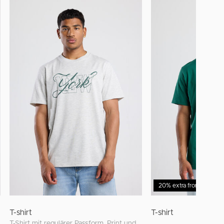
20% extra from 2 items
T-shirt
T-shirt
T-Shirt mit regulärer Passform, Print und Rundhalsausschnitt