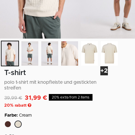
+2
T-shirt
polo t-shirt mit knopfleiste und gestickten
streifen
31,99 €
Reduziert von
auf
39,99 €
20% extra from 2 items
20
% rabatt
Farbe:
Cream
ausgewählt