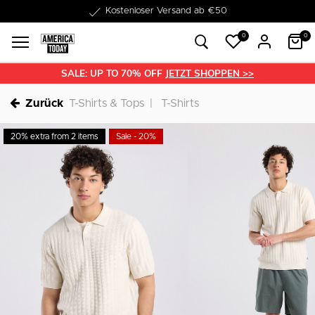
1-3 Werktage Lieferzeit
0
0
SALE: UP TO 70% OFF
JETZT SHOPPEN >>
Zurück
T-Shirts & Tops
T-Shirts
20% extra from 2 items
Sale - 20%