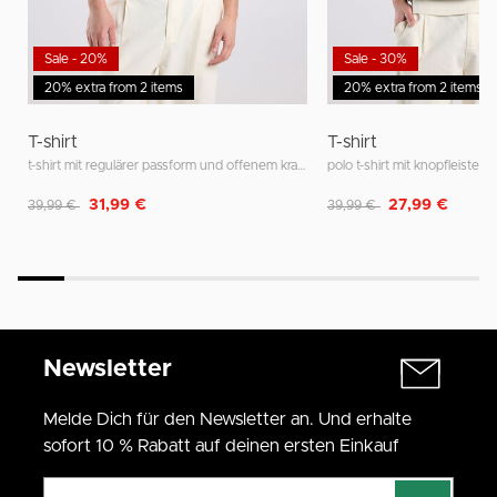
Sale - 20%
Sale - 30%
20% extra from 2 items
20% extra from 2 items
T-shirt
T-shirt
t-shirt mit regulärer passform und offenem kragen
polo t-shirt mit knopfleiste 
Reduziert von
auf
Reduziert von
auf
31,99 €
27,99 €
39,99 €
39,99 €
Newsletter
Melde Dich für den Newsletter an. Und erhalte
sofort 10 % Rabatt auf deinen ersten Einkauf