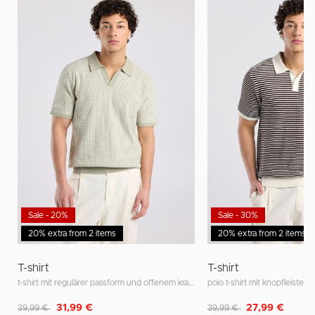
Sale - 20%
Sale - 30%
20% extra from 2 items
20% extra from 2 items
T-shirt
T-shirt
t-shirt mit regulärer passform und offenem kragen
polo t-shirt mit knopfleiste 
Reduziert von
auf
Reduziert von
auf
31,99 €
27,99 €
39,99 €
39,99 €