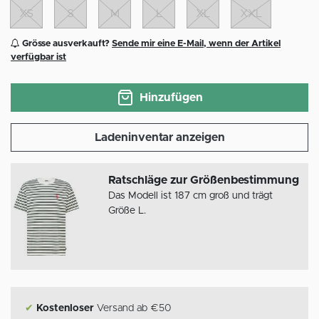
XS
S
M
L
XL
XXL
Grösse ausverkauft?
Sende mir eine E-Mail, wenn der Artikel
verfügbar ist
Hinzufügen
Ladeninventar anzeigen
Ratschläge zur Größenbestimmung
Das Modell ist 187 cm groß und trägt
Größe L.
✔
Kostenloser
Versand ab €50