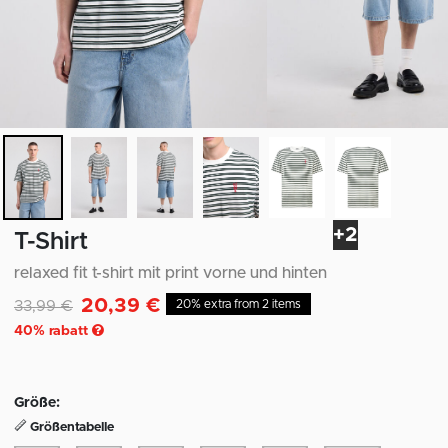
+2
T-Shirt
relaxed fit t-shirt mit print vorne und hinten
20,39 €
Reduziert von
auf
33,99 €
20% extra from 2 items
40
% rabatt
Größe:
Größentabelle