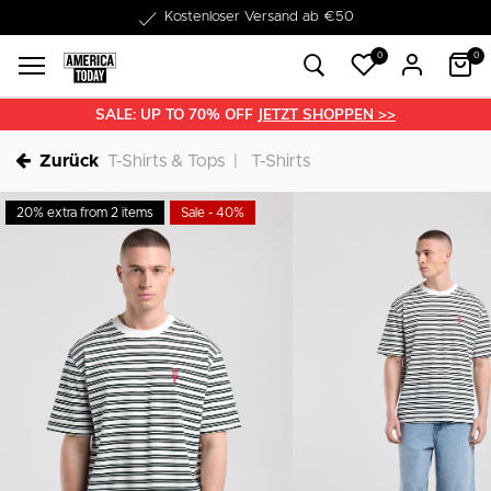
1-3 Werktage Lieferzeit
0
0
SALE: UP TO 70% OFF
JETZT SHOPPEN >>
Zurück
T-Shirts & Tops
T-Shirts
20% extra from 2 items
Sale - 40%