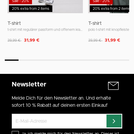
Sale - 20%
Sale - 20%
20% extra from 2 items
20% extra from 2 items
T-shirt
T-shirt
t-shirt mit regulärer passform und offenem kragen
Reduziert von
auf
Reduziert von
auf
31,99 €
31,99 €
39,99 €
39,99 €
Newsletter
Melde Dich für den Newsletter an. Und erhalte
sofort 10 % Rabatt auf deinen ersten Einkauf
Ja, ich melde mich für den Newsletter an. Dieser ist