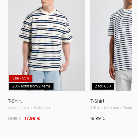
Sale - 55%
20% extra from 2 items
2 for €30
T-Shirt
T-Shirt
loose fit t-shirt mit streifen
Reduziert von
auf
17,99 €
19,99 €
39,99 €