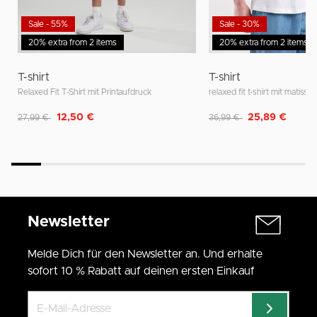
Sale - 55%
Sale - 30%
20% extra from 2 items
20% extra from 2 items
T-shirt
T-shirt
Relaxed Fit T-Shirt mit Printaufdruck
relaxed fit t-shirt mit matisse 
Reduziert von
auf
Reduziert von
auf
12,50 €
25,89 €
27,99 €
36,99 €
Newsletter
Melde Dich für den Newsletter an. Und erhalte
sofort 10 % Rabatt auf deinen ersten Einkauf