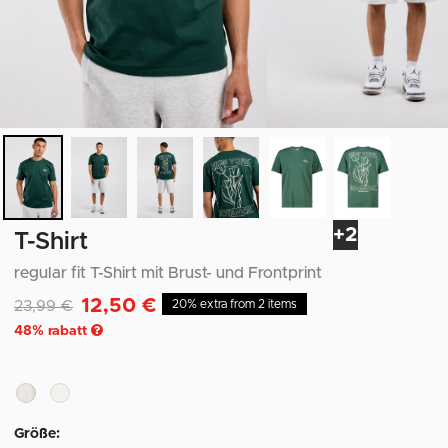
+2
T-Shirt
regular fit T-Shirt mit Brust- und Frontprint
12,50 €
Reduziert von
auf
23,99 €
20% extra from 2 items
48
% rabatt
Größe: