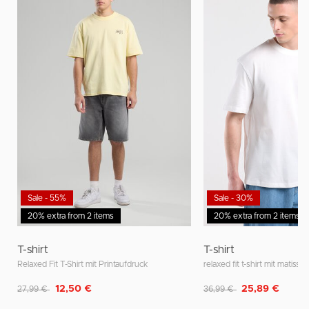
Sale - 55%
Sale - 30%
20% extra from 2 items
20% extra from 2 items
T-shirt
T-shirt
Relaxed Fit T-Shirt mit Printaufdruck
relaxed fit t-shirt mit matisse 
Reduziert von
auf
Reduziert von
auf
12,50 €
25,89 €
27,99 €
36,99 €