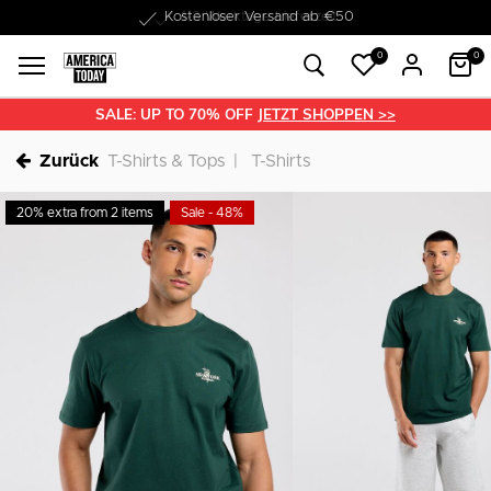
1-3 Werktage Lieferzeit
0
0
SALE: UP TO 70% OFF
JETZT SHOPPEN >>
Zurück
T-Shirts & Tops
T-Shirts
20% extra from 2 items
Sale - 48%