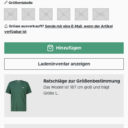
Größentabelle
XS
S
M
L
XL
XXL
Grösse ausverkauft?
Sende mir eine E-Mail, wenn der Artikel
verfügbar ist
Hinzufügen
Ladeninventar anzeigen
Ratschläge zur Größenbestimmung
Das Modell ist 187 cm groß und trägt
Größe L.