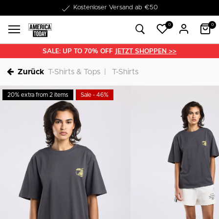
1-3 Werktage Lieferzeit
0
0
SALE: UP TO 70% OFF
JETZT SHOPPEN >>
Zurück
T-Shirts & Tops
T-Shirts
20% extra from 2 items
Sale - 46%