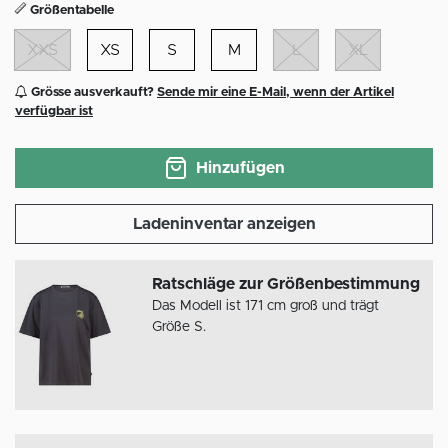
Größentabelle
XXS
XS
S
M
L
XL
Grösse ausverkauft?
Sende mir eine E-Mail, wenn der Artikel
verfügbar ist
Hinzufügen
Ladeninventar anzeigen
Ratschläge zur Größenbestimmung
Das Modell ist 171 cm groß und trägt
Größe S.