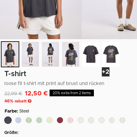
+2
T-shirt
loose fit t-shirt mit print auf brust und rücken
12,50 €
Reduziert von
auf
22,99 €
20% extra from 2 items
46
% rabatt
Farbe:
Steel
ausgewählt
Größe: