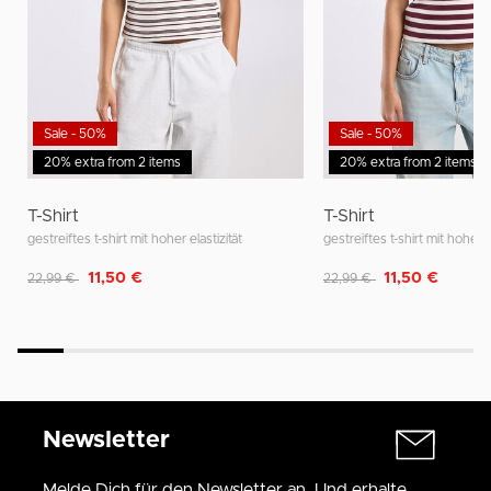
Sale - 50%
Sale - 50%
20% extra from 2 items
20% extra from 2 items
T-Shirt
T-Shirt
gestreiftes t-shirt mit hoher elastizität
gestreiftes t-shirt mit hoher e
Reduziert von
auf
Reduziert von
auf
11,50 €
11,50 €
22,99 €
22,99 €
Newsletter
Melde Dich für den Newsletter an. Und erhalte