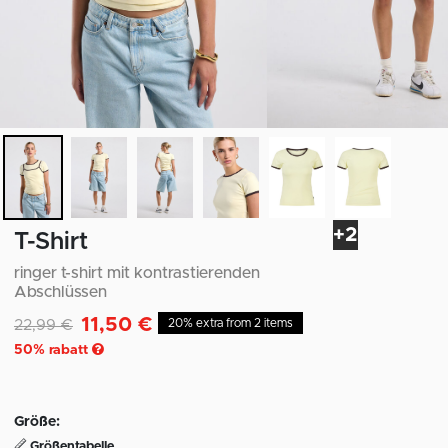
+2
T-Shirt
ringer t-shirt mit kontrastierenden
Abschlüssen
11,50 €
Reduziert von
auf
22,99 €
20% extra from 2 items
50
% rabatt
Größe:
Größentabelle