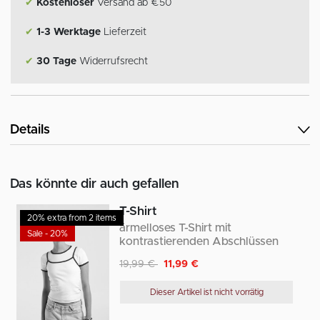
✔
Kostenloser
Versand ab €50
✔
1-3 Werktage
Lieferzeit
✔
30 Tage
Widerrufsrecht
Details
Das könnte dir auch gefallen
T-Shirt
20% extra from 2 items
ärmelloses T-Shirt mit
Sale - 20%
kontrastierenden Abschlüssen
Reduziert von
auf
19,99 €
11,99 €
Dieser Artikel ist nicht vorrätig