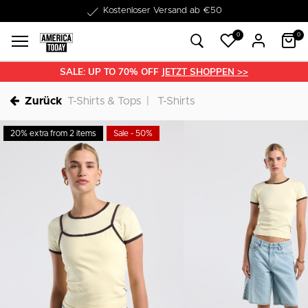
1-3 Werktage Lieferzeit
0
0
SALE: UP TO 70% OFF
JETZT SHOPPEN >>
Zurück
T-Shirts & Tops
T-Shirts
20% extra from 2 items
Sale - 50%