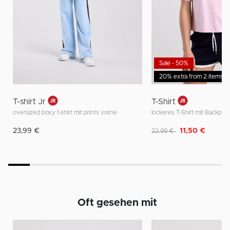
Sale - 50%
20% extra from 2 items
T-shirt Jr
T-Shirt
oversized boxy t-shirt mit prints vorne
lockeres T-Shirt mit Backprin
Reduziert von
auf
23,99 €
11,50 €
22,99 €
Oft gesehen mit