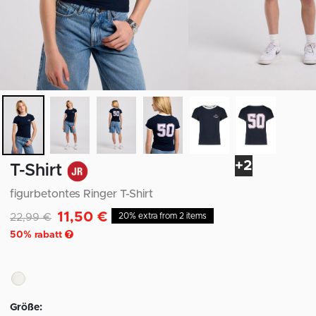
+2
T-Shirt
figurbetontes Ringer T-Shirt
11,50 €
Reduziert von
auf
22,99 €
20% extra from 2 items
50
% rabatt
Größe: