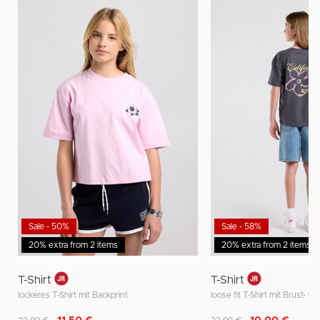
Sale - 50%
Sale - 58%
20% extra from 2 items
20% extra from 2 items
T-Shirt
T-Shirt
lockeres T-Shirt mit Backprint
loose fit T-Shirt mit Brust- 
Reduziert von
auf
Reduziert von
auf