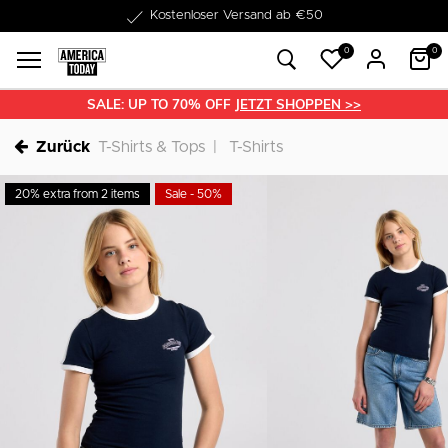
1-3 Werktage Lieferzeit
0
0
SALE: UP TO 70% OFF
JETZT SHOPPEN >>
Zurück
T-Shirts & Tops
T-Shirts
20% extra from 2 items
Sale - 50%