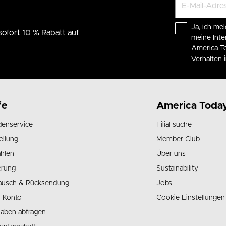
Ja, ich mel
sofort 10 % Rabatt auf
meine Int
America To
Verhalten
fe
America Toda
enservice
Filial suche
ellung
Member Club
hlen
Über uns
erung
Sustainability
ausch & Rücksendung
Jobs
 Konto
Cookie Einstellungen
aben abfragen