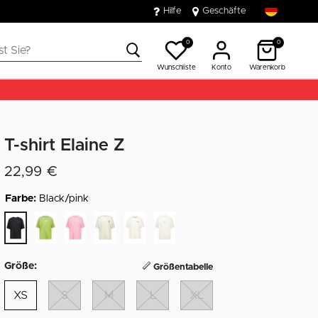
Hilfe
Geschäfte
0
0
Wunschliste
Konto
Warenkorb
T-shirt Elaine Z
22,99 €
Farbe:
Black/pink
ausgewählt
Größe:
Größentabelle
XS
S
M
L
XL