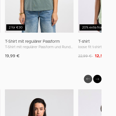
2 for €30
20% extra from 2 items
T-Shirt mit regulärer Passform
T-shirt
T-Shirt mit regulärer Passform und Rundhalsausschnitt
Reduziert von
auf
19,99 €
12,50 €
22,99 €