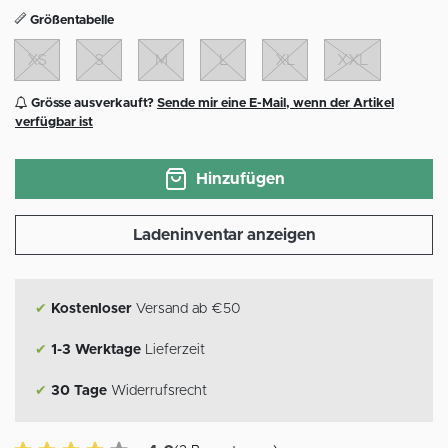
Größentabelle
XS
S
M
L
XL
XXL
Grösse ausverkauft?
Sende mir eine E-Mail, wenn der Artikel
verfügbar ist
Hinzufügen
Ladeninventar anzeigen
✔
Kostenloser
Versand ab €50
✔
1-3 Werktage
Lieferzeit
✔
30 Tage
Widerrufsrecht