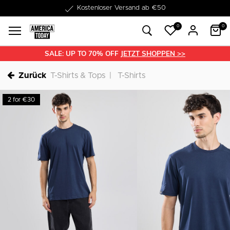
1-3 Werktage Lieferzeit
0
0
SALE: UP TO 70% OFF
JETZT SHOPPEN >>
Zurück
T-Shirts & Tops
T-Shirts
2 for €30