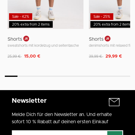
Sale - 42%
Sale - 25%
20% extra from 2 items
20% extra from 2 items
Shorts
Shorts
sweatshorts mit kordelzug und seitentasche
denimshorts mit relaxed fit f
Reduziert von
auf
Reduziert von
auf
15,00 €
29,99 €
25,99 €
39,99 €
Newsletter
Melde Dich für den Newsletter an. Und erhalte
sofort 10 % Rabatt auf deinen ersten Einkauf