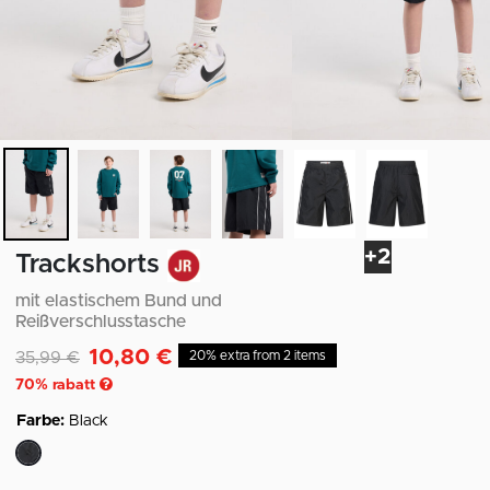
+2
Trackshorts
mit elastischem Bund und
Reißverschlusstasche
10,80 €
Reduziert von
auf
35,99 €
20% extra from 2 items
70
% rabatt
Farbe:
Black
ausgewählt