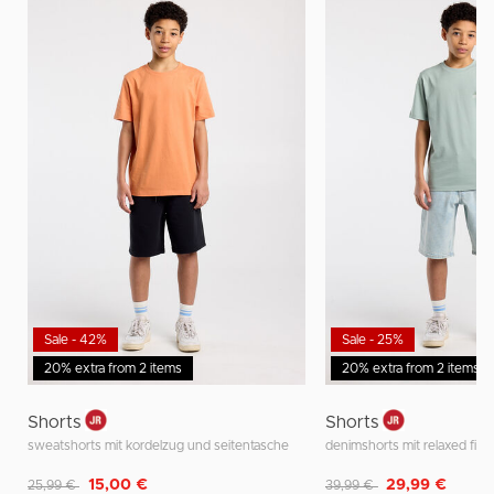
Sale - 42%
Sale - 25%
20% extra from 2 items
20% extra from 2 items
Shorts
Shorts
sweatshorts mit kordelzug und seitentasche
denimshorts mit relaxed fit f
Reduziert von
auf
Reduziert von
auf
15,00 €
29,99 €
25,99 €
39,99 €