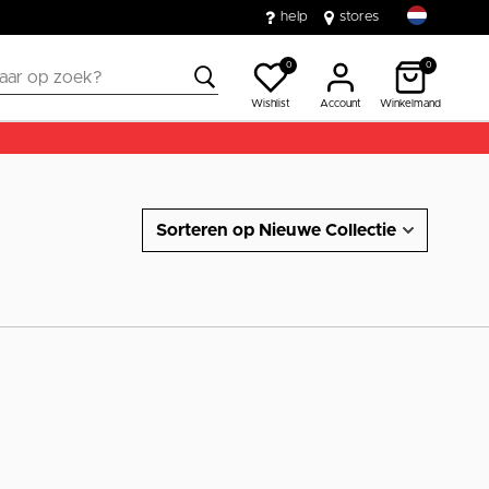
help
stores
0
0
Wishlist
Account
Winkelmand