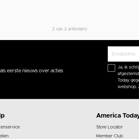
2 van 2 artikel(en)
Ja, ik sch
ls eerste nieuws over acties
afgestemd 
Today gege
webshop. 
lp
America Toda
tenservice
Store Locator
ellen
Member Club