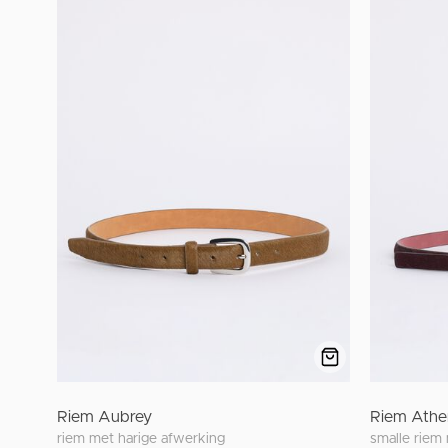
Riem Aubrey
Riem Athe
riem met harige afwerking
smalle riem