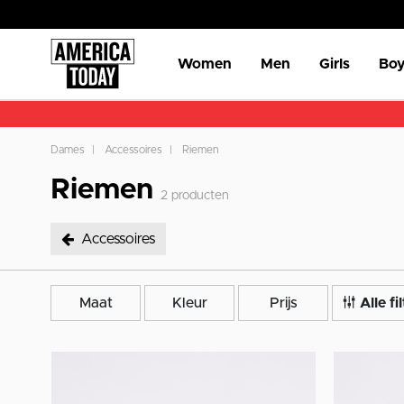
Women
Men
Girls
Boy
Dames
Accessoires
Riemen
Riemen
2
producten
Accessoires
geselecteerd Accessoires
Maat
Kleur
Prijs
Alle fi