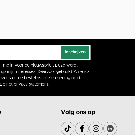
Inschrijven
rijf me in voor de nieuwsbrief. Deze wordt
op mijn interesses. Daarvoor gebruikt America
vens uit de bestelhistorie en gedrag op de
Zie het
privacy statement
.
y
Volg ons op