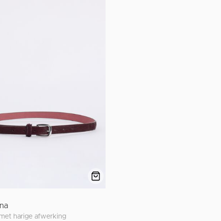
na
 met harige afwerking