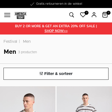
Word lid van onze Member Club!
Gratis retourneren in de winkel
Binnen 1-3 werkdagen in huis
Gratis verzending vanaf €50
30 dagen retourrecht
€10 welkomstkorting
0
0
BUY 2 OR MORE & GET AN EXTRA 20% OFF SALE |
SHOP NOW>>
Festival
Men
Men
3
producten
Filter & sorteer