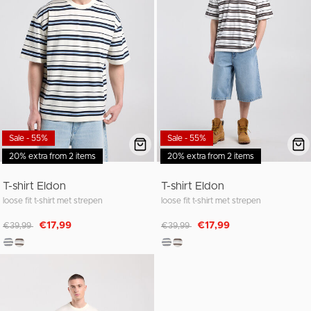
Sale - 55%
Sale - 55%
20% extra from 2 items
20% extra from 2 items
T-shirt Eldon
T-shirt Eldon
loose fit t-shirt met strepen
loose fit t-shirt met strepen
Afgeprijsd van
naar
Afgeprijsd van
naar
€17,99
€17,99
€39,99
€39,99