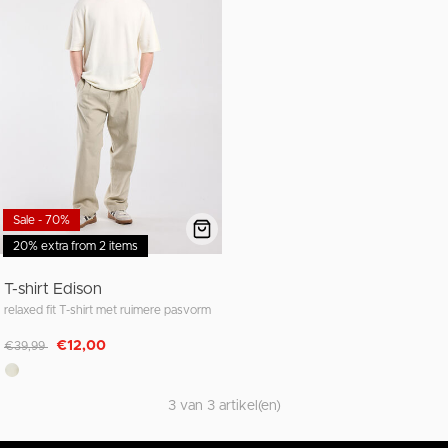
Sale - 70%
20% extra from 2 items
T-shirt Edison
relaxed fit T-shirt met ruimere pasvorm
Afgeprijsd van
naar
€12,00
€39,99
3 van 3 artikel(en)