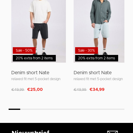
Sale - 50%
Sale - 30%
20% extra from 2 items
20% extra from 2 items
Denim short Nate
Denim short Nate
relaxed fit met 5-pocket design
relaxed fit met 5-pocket design
Afgeprijsd van
naar
Afgeprijsd van
naar
€25,00
€34,99
€49,99
€49,99