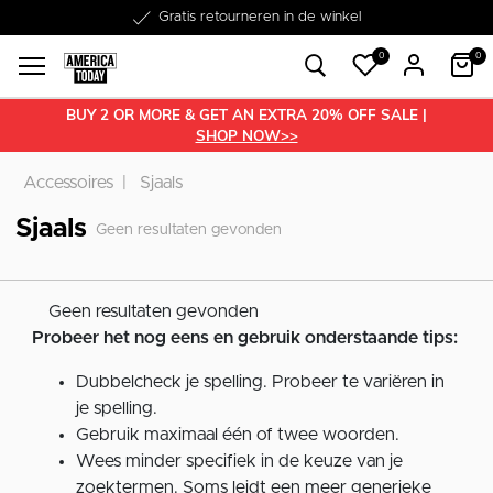
Word lid van onze Member Club!
Gratis retourneren in de winkel
Binnen 1-3 werkdagen in huis
Gratis verzending vanaf €50
30 dagen retourrecht
€10 welkomstkorting
0
0
BUY 2 OR MORE & GET AN EXTRA 20% OFF SALE |
SHOP NOW>>
Accessoires
Sjaals
Sjaals
Geen resultaten gevonden
Geen resultaten gevonden
Probeer het nog eens en gebruik onderstaande tips:
Dubbelcheck je spelling. Probeer te variëren in
je spelling.
Gebruik maximaal één of twee woorden.
Wees minder specifiek in de keuze van je
zoektermen. Soms leidt een meer generieke