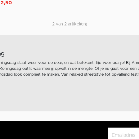
an
12,50
2 van 2 artikel(en)
ag
ningsdag staat weer voor de deur, en dat betekent: tijd voor oranje! Bij Ame
Koningsdag outfit waarmee jij opvalt in de menigte. Of je nu gaat voor een 
ngsdag look compleet te maken. Van relaxed streetstyle tot opvallend festiva