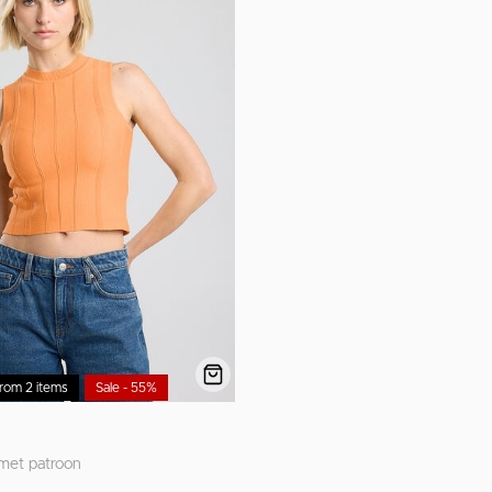
rom 2 items
Sale - 55%
 met patroon