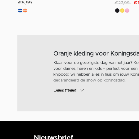
Afgeprijsd v
naar
€5,99
€
€27,99
Oranje kleding voor Koningsd
Klaar voor de gezelligste dag van het jaar? Ko
voor dames, heren en kids – perfect voor een 
knipoog: wij hebben alles in huis om jouw Koni
gegarandeerd de show op koningsdag.
Lees meer
Nieuwsbrief