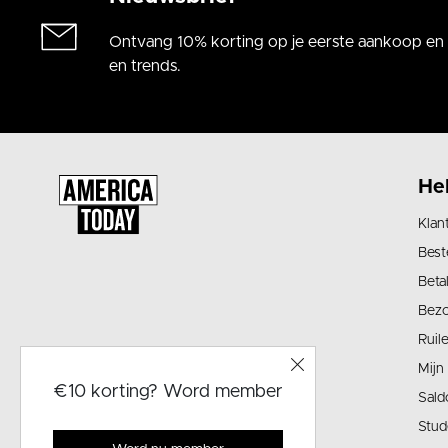
Ontvang 10% korting op je eerste aankoop en a
en trends.
He
Klan
Best
Beta
Bez
Ruil
Mijn
€10 korting? Word member
Sald
Stud