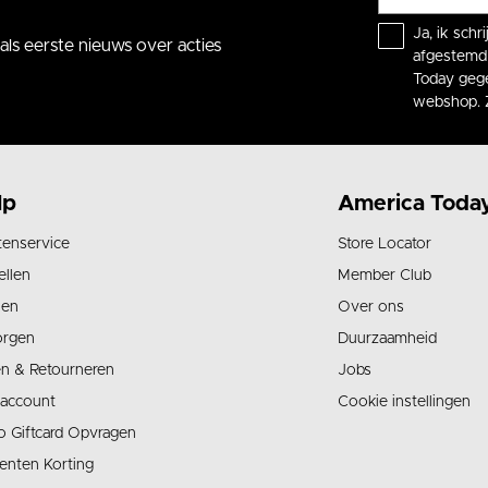
Ja, ik sch
ls eerste nieuws over acties
afgestemd 
Today gege
webshop. 
lp
America Toda
tenservice
Store Locator
ellen
Member Club
len
Over ons
orgen
Duurzaamheid
en & Retourneren
Jobs
 account
Cookie instellingen
o Giftcard Opvragen
enten Korting