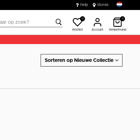
help
stores
0
0
Wishlist
Account
Winkelmand