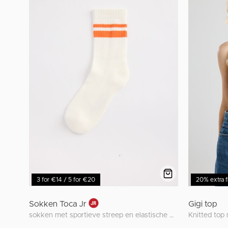
3 for €14 / 5 for €20
20% extra f
Sokken Toca Jr
Gigi top
sokken met sportieve streep en elastische boord
Knitted top