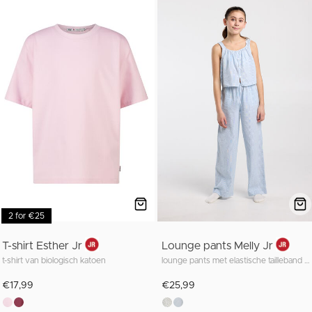
2 for €25
T-shirt Esther Jr
Lounge pants Melly Jr
t-shirt van biologisch katoen
lounge pants met elastische tailleband en lange fit
€17,99
€25,99