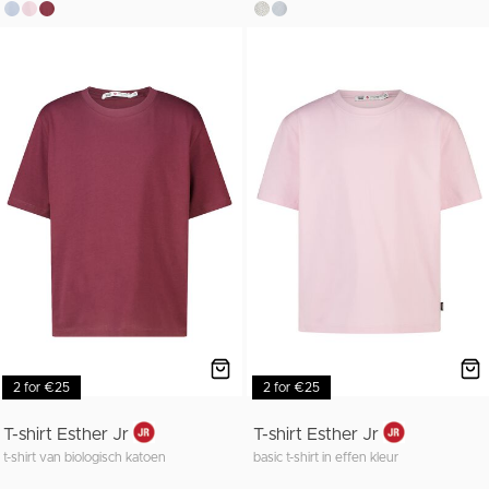
2 for €25
2 for €25
T-shirt Esther Jr
T-shirt Esther Jr
t-shirt van biologisch katoen
basic t-shirt in effen kleur