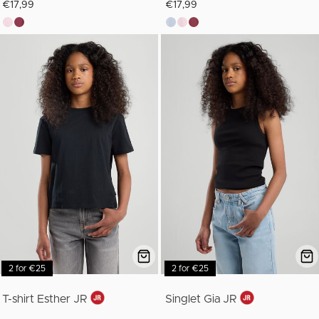
€17,99
€17,99
2 for €25
2 for €25
T-shirt Esther JR
Singlet Gia JR