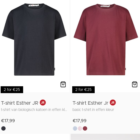
2 for €25
2 for €25
T-shirt Esther JR
T-shirt Esther Jr
t-shirt van biologisch katoen in effen kleur
basic t-shirt in effen kleur
€17,99
€17,99