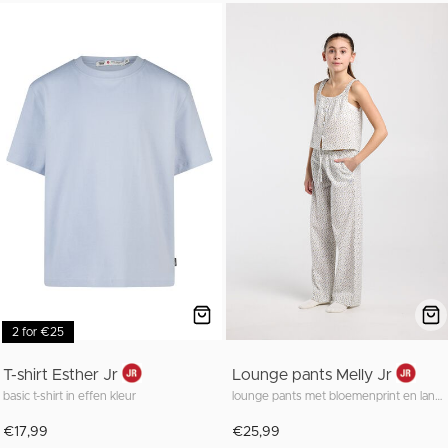
2 for €25
T-shirt Esther Jr
Lounge pants Melly Jr
basic t-shirt in effen kleur
lounge pants met bloemenprint en lange fit
€17,99
€25,99