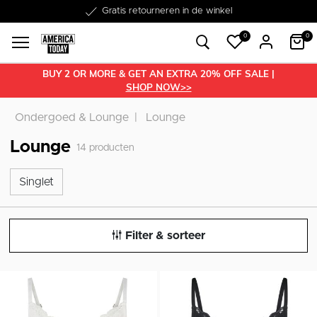
Word lid van onze Member Club!
Gratis retourneren in de winkel
Binnen 1-3 werkdagen in huis
Gratis verzending vanaf €50
30 dagen retourrecht
€10 welkomstkorting
0
0
BUY 2 OR MORE & GET AN EXTRA 20% OFF SALE |
SHOP NOW>>
Ondergoed & Lounge
Lounge
Lounge
14
producten
Singlet
Singlet
Filter & sorteer