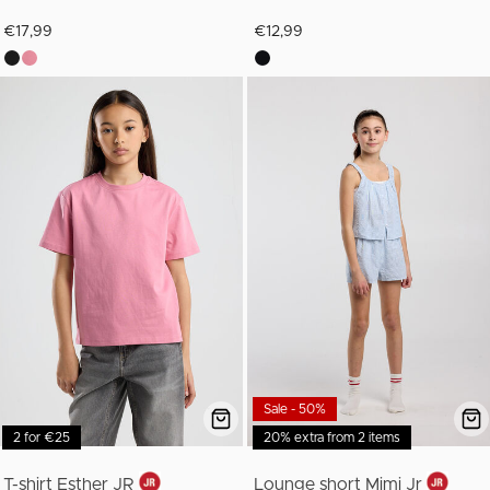
€17,99
€12,99
Sale - 50%
2 for €25
20% extra from 2 items
T-shirt Esther JR
Lounge short Mimi Jr