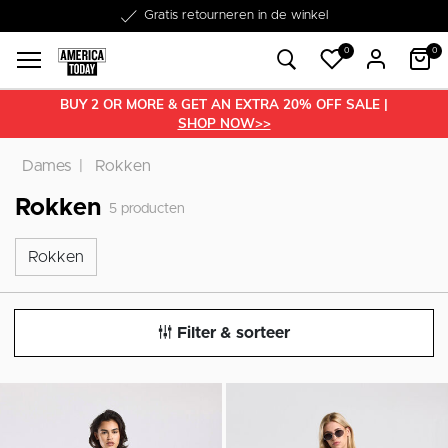
Word lid van onze Member Club!
Gratis retourneren in de winkel
Binnen 1-3 werkdagen in huis
Gratis verzending vanaf €50
30 dagen retourrecht
€10 welkomstkorting
0
0
BUY 2 OR MORE & GET AN EXTRA 20% OFF SALE |
SHOP NOW>>
Dames
Rokken
Rokken
5
producten
Rokken
Rokken
Filter & sorteer