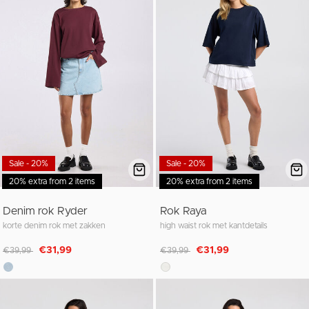
Sale - 20%
Sale - 20%
20% extra from 2 items
20% extra from 2 items
Denim rok Ryder
Rok Raya
korte denim rok met zakken
high waist rok met kantdetails
Afgeprijsd van
naar
Afgeprijsd van
naar
€31,99
€31,99
€39,99
€39,99