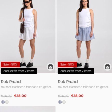
Sale - 50%
Sale - 50%
20% extra from 2 items
20% extra from 2 items
Rok Rachel
Rok Rachel
rok met elastische tailleband en geborduurde strepen
rok met elastische tailleband en geborduurde strepen
Afgeprijsd van
naar
Afgeprijsd van
naar
€18,00
€18,00
€35,99
€35,99