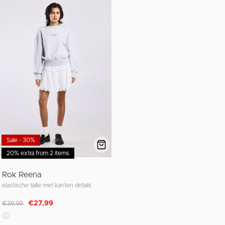
Sale - 30%
20% extra from 2 items
Rok Reena
elastische taille met kanten details
Afgeprijsd van
naar
€27,99
€39,99