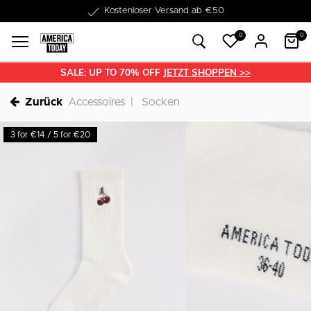
Kostenloser Versand ab €50
1-3 Werktage Lieferzeit
0
0
SALE: UP TO 70% OFF
JETZT SHOPPEN >>
Zurück
Accessoires
Socken
3 for €14 / 5 for €20