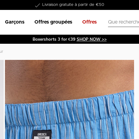
Dans les 1-3 jours livrable
Garçons
Offres groupées
Offres
Boxershorts 3 for €39
SHOP NOW >>
ur