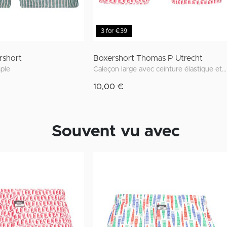
3 for €39
rshort
Boxershort Thomas P Utrecht
ple
Caleçon large avec ceinture élastique et imprimés uniques inspirés d'Utrecht.
10,00 €
Souvent vu avec