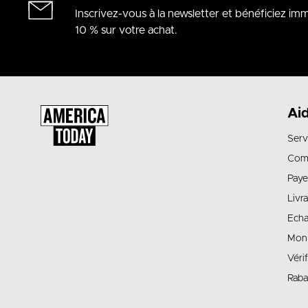
Inscrivez-vous à la newsletter et bénéficiez i
10 % sur votre achat.
Ai
Serv
Com
Paye
Livr
Echa
Mon
Véri
Raba