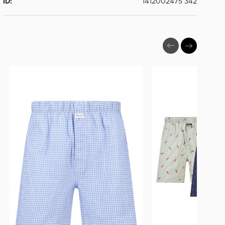
ID:
1412002475 342