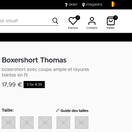
aider
magasins
0
0
Favoris
Compte
Panier
Boxershort Thomas
boxershort avec coupe ample et rayures
teintes en fil
17,99 €
3 for €39
Taille:
Guide des tailles
XS
S
M
L
XL