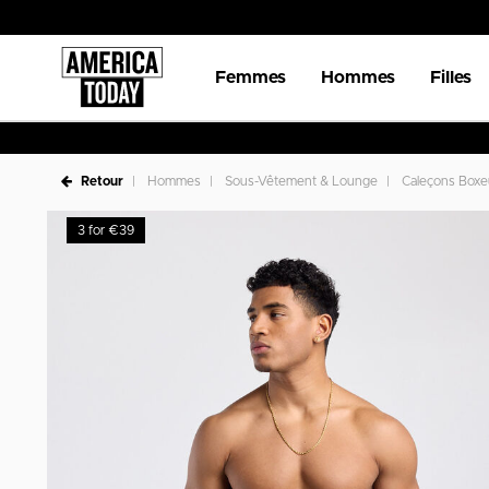
Femmes
Hommes
Filles
Retour
Hommes
Sous-Vêtement & Lounge
Caleçons Boxe
3 for €39