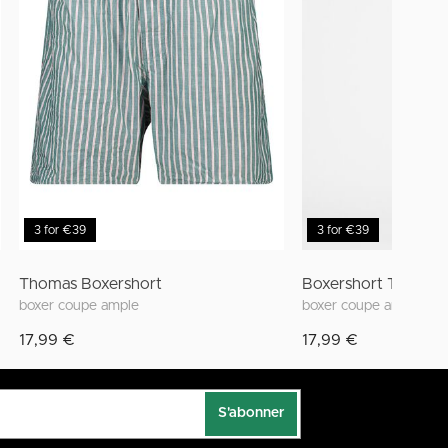
3 for €39
3 for €39
Thomas Boxershort
Boxershort Thomas
boxer coupe ample
boxer coupe ample
17,99 €
17,99 €
S'abonner