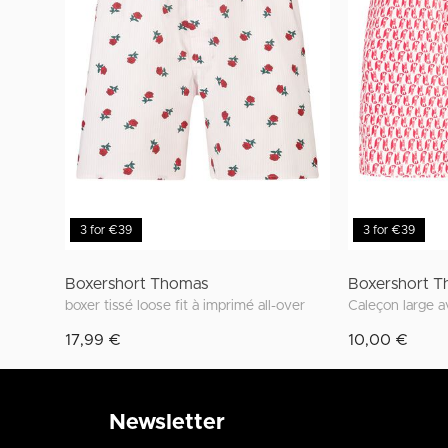
3 for €39
3 for €39
Boxershort Thomas
Boxershort T
boxer tissé loose fit à imprimé all-over
17,99 €
10,00 €
Newsletter