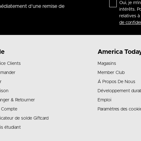
Oui, je m'i
mmédiatement d'une remise de
intérêts. P
relatives 
de confiden
de
America Toda
ice Clients
Magasins
mander
Member Club
r
Á Propos De Nous
aison
Développement dura
nger & Retourner
Emploi
 Compte
Paramètres des cooki
ficateur de solde Giftcard
is étudiant