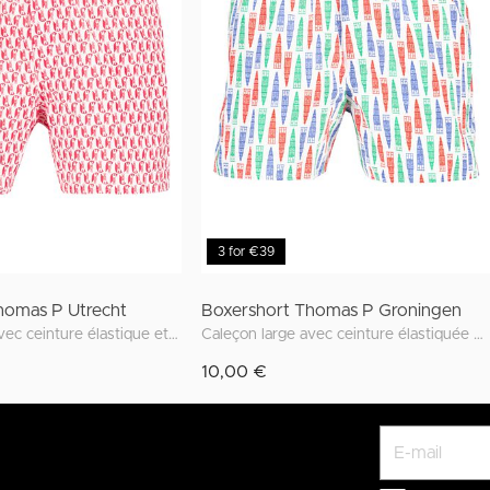
3 for €39
homas P Utrecht
Boxershort Thomas P Groningen
Caleçon large avec ceinture élastique et imprimés uniques inspirés d'Utrecht.
Caleçon large avec ceinture élastiquée et imprimés uniques inspirés de Groningen.
10,00 €