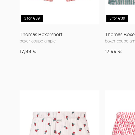
3 for €39
3 for €39
Thomas Boxershort
Thomas Boxe
boxer coupe ample
boxer coupe am
17,99 €
17,99 €