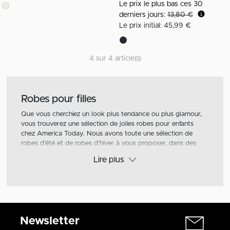
Le prix le plus bas ces 30
derniers jours:
13,80 €
Le prix initial: 45,99 €
4 sur 4 article(s)
Robes pour filles
Que vous cherchiez un look plus tendance ou plus glamour,
vous trouverez une sélection de jolies robes pour enfants
chez America Today. Nous avons toute une sélection de
robes d’été et de robes d’hiver à vous proposer, dans des
coloris basiques ou encore avec des imprimés. Découvrez
Lire plus
notre collection et trouvez la robe parfaite pour votre fille.
Nos tailles vont du 122/128 au 170/176.
Robes d’été
Les robes sont un indispensable de la saison estivale. Elles
vous permettent de créer un look complet en un instant. Si
Newsletter
vous les associez à une
veste
denim ou encore une jolie