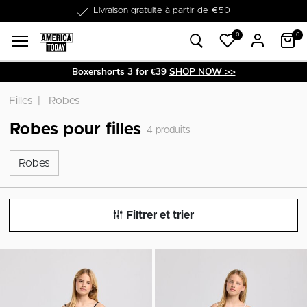
Livraison gratuite à partir de €50
Dans les 1-3 jours livrable
0
0
Boxershorts 3 for €39
SHOP NOW >>
Filles
Robes
Robes pour filles
4
produits
Robes
Robes
Filtrer et trier