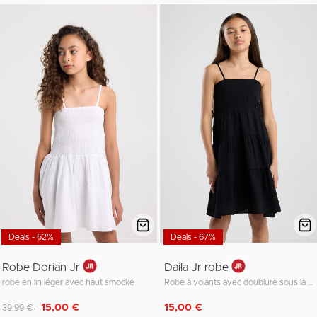
Deals - 62%
Deals - 67%
Robe Dorian Jr
Daila Jr robe
robe en lin léger avec haut smocké
Robe à volants avec doublure sous la robe
Remise de
à
15,00 €
15,00 €
39,99 €