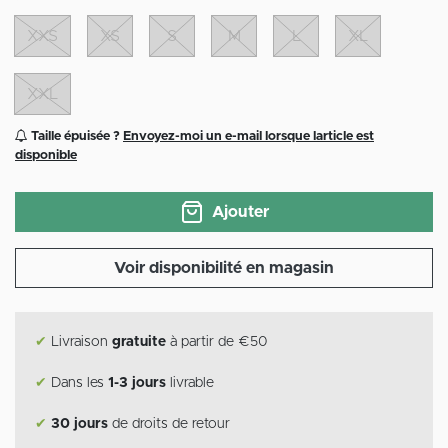
XXS
XS
S
M
L
XL
XXL
Taille épuisée ?
Envoyez-moi un e-mail lorsque larticle est
disponible
Ajouter
Voir disponibilité en magasin
✔
Livraison
gratuite
à partir de €50
✔
Dans les
1-3 jours
livrable
✔
30 jours
de droits de retour