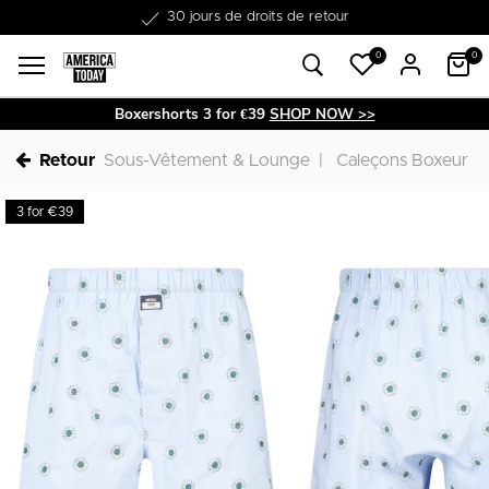
Livraison gratuite à partir de €50
30 jours de droits de retour
0
0
Boxershorts 3 for €39
SHOP NOW >>
Retour
Sous-Vêtement & Lounge
Caleçons Boxeur
3 for €39