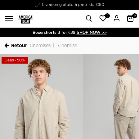
Dans les 1-3 jours livrable
0
0
Boxershorts 3 for €39
SHOP NOW >>
Retour
Chemises
Chemise
Deals - 50%