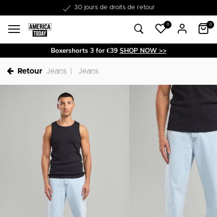
30 jours de droits de retour
0
0
Boxershorts 3 for €39
SHOP NOW >>
Retour
Jeans
Jeans