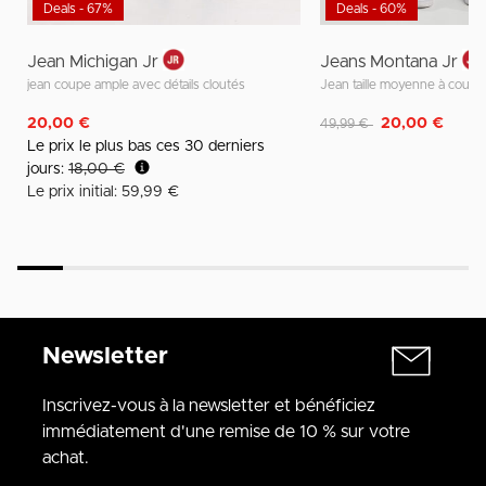
Deals - 67%
Deals - 60%
Jean Michigan Jr
Jeans Montana Jr
jean coupe ample avec détails cloutés
Jean taille moyenne à coup
Remise de
à
20,00 €
20,00 €
49,99 €
Le prix le plus bas ces 30 derniers
jours:
18,00 €
Le prix initial: 59,99 €
Newsletter
Inscrivez-vous à la newsletter et bénéficiez
immédiatement d'une remise de 10 % sur votre
achat.