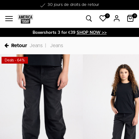
30 jours de droits de retour
0
0
Boxershorts 3 for €39
SHOP NOW >>
Retour
Jeans
Jeans
Deals - 64%