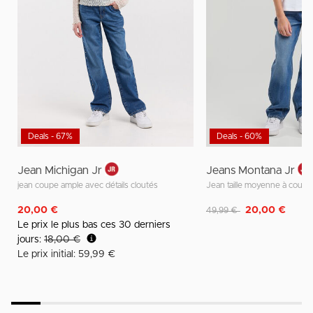
Deals - 67%
Deals - 60%
Jean Michigan Jr
Jeans Montana Jr
jean coupe ample avec détails cloutés
Jean taille moyenne à coup
Remise de
à
20,00 €
20,00 €
49,99 €
Le prix le plus bas ces 30 derniers
jours:
18,00 €
Le prix initial: 59,99 €