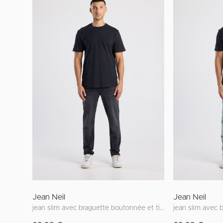
Jean Neil
Jean Neil
jean slim avec braguette boutonnée et tissu stretch