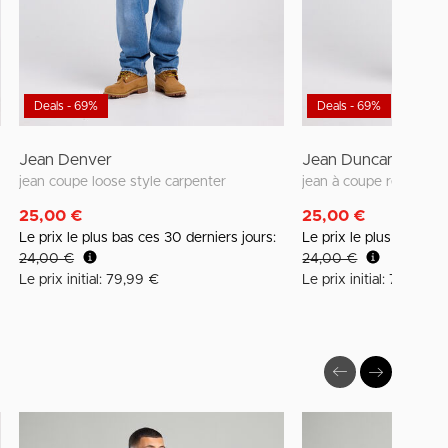
Deals - 69%
Deals - 69%
Jean Denver
Jean Duncan
retch
jean coupe loose style carpenter
25,00 €
25,00 €
Le prix le plus bas ces 30 derniers jours:
Le prix le plus bas ces
24,00 €
24,00 €
Le prix initial: 79,99 €
Le prix initial: 79,99 €