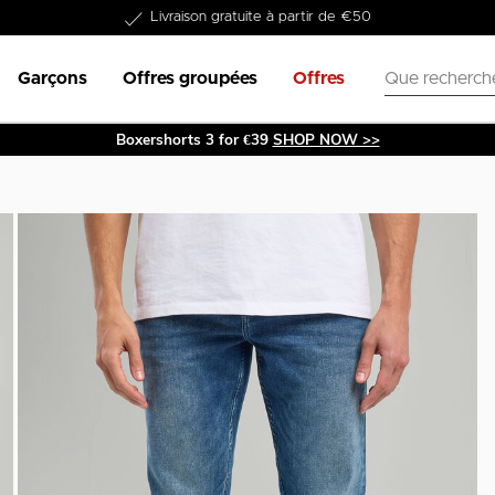
Dans les 1-3 jours livrable
Garçons
Offres groupées
Offres
Boxershorts 3 for €39
SHOP NOW >>