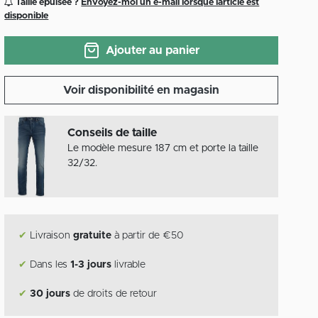
Taille épuisée ?
Envoyez-moi un e-mail lorsque larticle est
disponible
Ajouter au panier
Voir disponibilité en magasin
Conseils de taille
Le modèle mesure 187 cm et porte la taille
32/32.
✔
Livraison
gratuite
à partir de €50
✔
Dans les
1-3 jours
livrable
✔
30 jours
de droits de retour