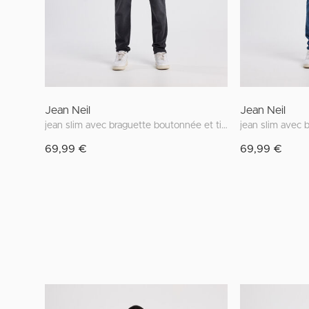
Jean Neil
Jean Neil
jean slim avec braguette boutonnée et tissu stretch
69,99 €
69,99 €