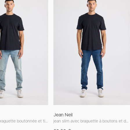
Jean Neil
jean slim avec braguette boutonnée et tissu stretch
jean slim avec braguette à boutons et délavage noir