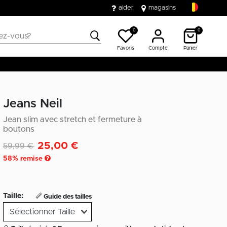
aider
magasins
0
0
Favoris
Compte
Panier
Jeans Neil
Jean slim avec stretch et fermeture à
boutons
25,00 €
Remise de
à
59,99 €
58
% remise
Taille:
Guide des tailles