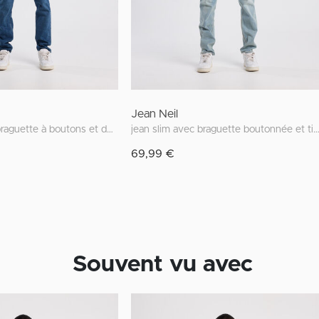
Jean Neil
jean slim avec braguette à boutons et délavage noir
jean slim avec braguette boutonnée et tissu st
69,99 €
Souvent vu avec