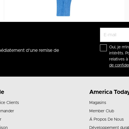
Oui, je m'i
mmédiatement d'une remise de
intérêts. P
relatives 
de confiden
de
America Toda
ice Clients
Magasins
mander
Member Club
r
Á Propos De Nous
aison
Développement dura