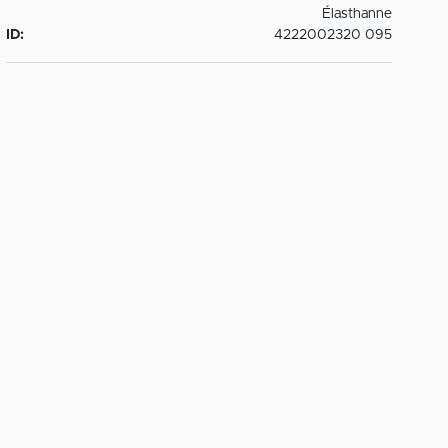
Élasthanne
ID:
4222002320 095