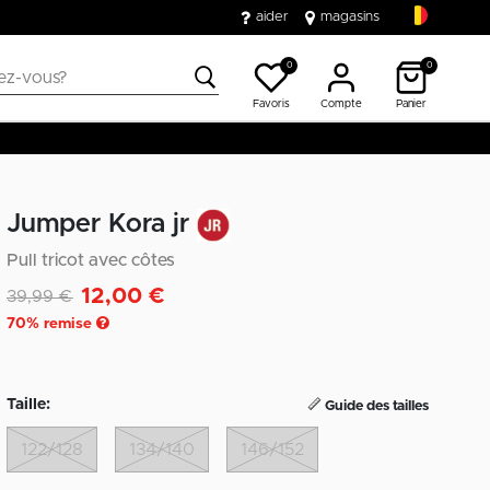
aider
magasins
0
0
Favoris
Compte
Panier
Jumper Kora jr
Pull tricot avec côtes
12,00 €
Remise de
à
39,99 €
70
% remise
Taille:
Guide des tailles
122/128
134/140
146/152