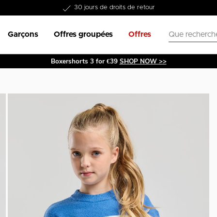
30 jours de droits de retour
Garçons
Offres groupées
Offres
Boxershorts 3 for €39
SHOP NOW >>