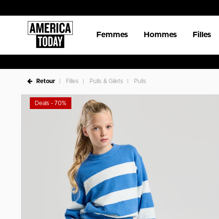
Femmes
Hommes
Filles
Retour
Filles
Pulls & Gilets
Pulls
Deals - 70%