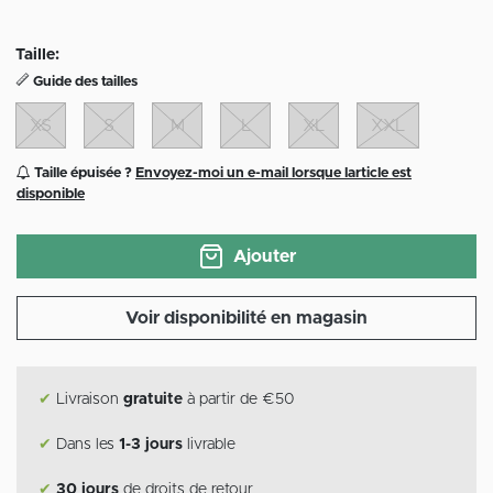
Taille:
Guide des tailles
XS
S
M
L
XL
XXL
Taille épuisée ?
Envoyez-moi un e-mail lorsque larticle est
disponible
Ajouter
Voir disponibilité en magasin
✔
Livraison
gratuite
à partir de €50
✔
Dans les
1-3 jours
livrable
✔
30 jours
de droits de retour