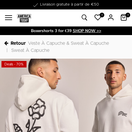
Dans les 1-3 jours livrable
0
0
Boxershorts 3 for €39
SHOP NOW >>
Retour
Veste À Capuche & Sweat À Capuche
Sweat À Capuche
Deals - 70%