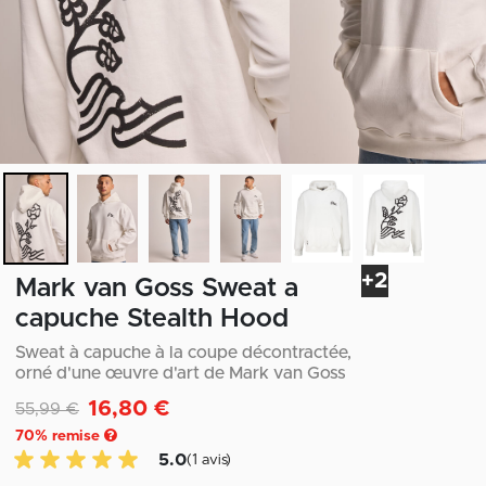
+2
Mark van Goss Sweat a
capuche Stealth Hood
Sweat à capuche à la coupe décontractée,
orné d'une œuvre d'art de Mark van Goss
16,80 €
Remise de
à
55,99 €
70
% remise
5.0 sur 5 avis des clients
5.0
(1 avis)