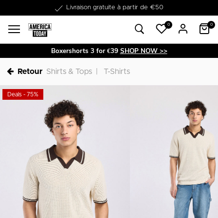
Livraison gratuite à partir de €50
Dans les 1-3 jours livrable
0
0
Boxershorts 3 for €39
SHOP NOW >>
Retour
Shirts & Tops
T-Shirts
Deals - 75%