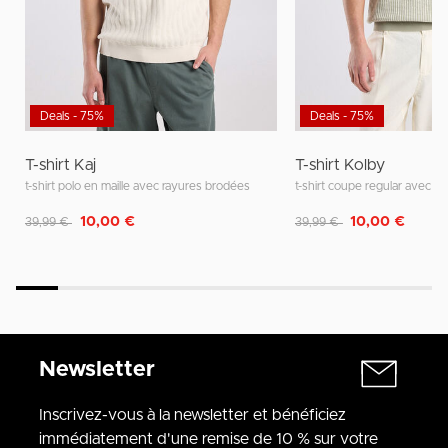
Deals - 75%
Deals - 75%
T-shirt Kaj
T-shirt Kolby
t-shirt polo en maille avec rayures brodées
t-shirt coupe regular avec co
Remise de
à
Remise de
à
10,00 €
10,00 €
39,99 €
39,99 €
Newsletter
Inscrivez-vous à la newsletter et bénéficiez
immédiatement d'une remise de 10 % sur votre