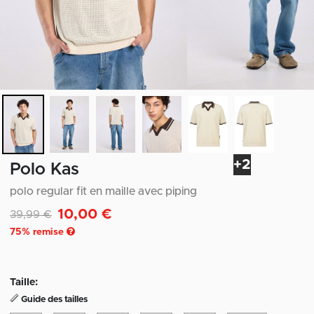
+2
Polo Kas
polo regular fit en maille avec piping
10,00 €
Remise de
à
39,99 €
75
% remise
Taille:
Guide des tailles