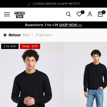
Dans les 1-3 jours livrable
0
0
Boxershorts 3 for €39
SHOP NOW >>
Retour
Men
Pullovers
2 for €60
Deals - 50%