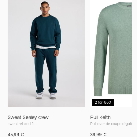
2 for €60
Sweat Sealey crew
Pull Keith
sweat relaxed fit
45,99 €
39,99 €