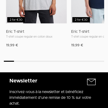
2 for €30
2 for €30
Eric T-shirt
Eric T-shirt
T-shirt coupe regular en coton doux
T-shirt coupe regular en co
19,99 €
19,99 €
Newsletter
Inscrivez-vous à la newsletter et bénéficiez
immédiatement d'une remise de 10 % sur votre
achat.