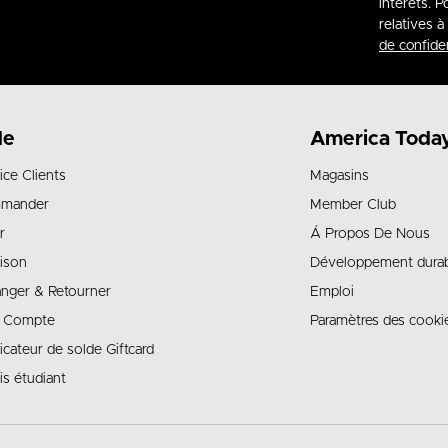
intérêts. P
relatives 
de confiden
de
America Toda
ice Clients
Magasins
mander
Member Club
r
Á Propos De Nous
aison
Développement dura
nger & Retourner
Emploi
 Compte
Paramètres des cooki
ficateur de solde Giftcard
is étudiant