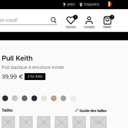
aider
magasins
0
0
Favoris
Compte
Panier
Pull Keith
Pull basique à encolure ronde
39,99 €
2 for €60
Taille:
Guide des tailles
XS
S
M
L
XL
XXL