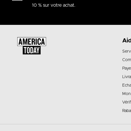
10 % sur votre achat.
Ai
Serv
Com
Paye
Livr
Echa
Mon
Véri
Raba