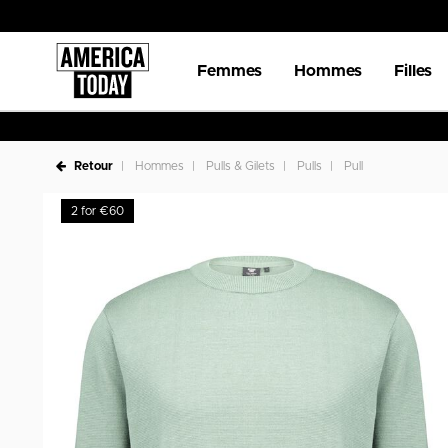
Femmes
Hommes
Filles
Retour
Hommes
Pulls & Gilets
Pulls
Pull
2 for €60