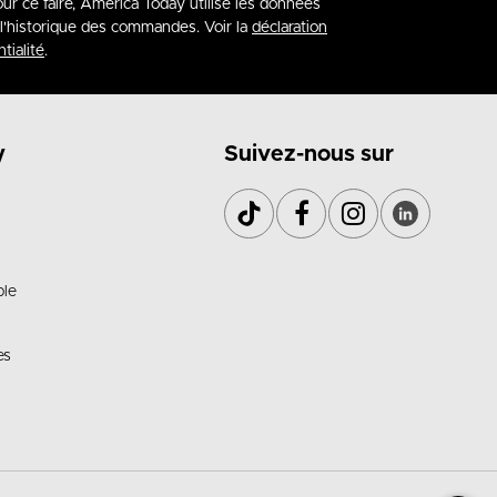
our ce faire, America Today utilise les données
à l'historique des commandes. Voir la
déclaration
tialité
.
y
Suivez-nous sur
ble
es