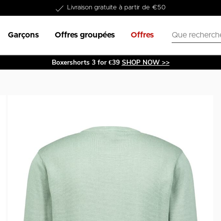
Livraison gratuite à partir de €50
Garçons
Offres groupées
Offres
Boxershorts 3 for €39
SHOP NOW >>