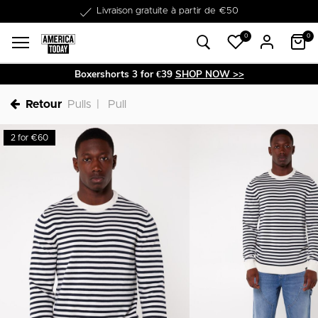
Dans les 1-3 jours livrable
0
0
Boxershorts 3 for €39
SHOP NOW >>
Retour
Pulls
Pull
2 for €60