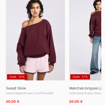
Deals - 50%
Deals - 57%
Sweat Silvie
Manches longues Lin
sweat relaxed fit avec col off-shoulder
t-shirt loose fit avec fronces
20,00 €
20,00 €