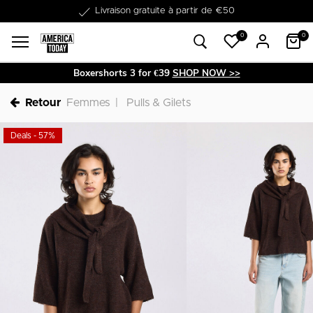
Dans les 1-3 jours livrable
0
0
Boxershorts 3 for €39
SHOP NOW >>
Retour
Femmes
Pulls & Gilets
Deals - 57%