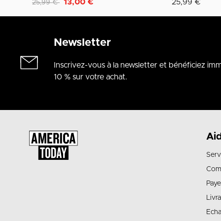
Remise de
à
13,00 €
25,99 €
25,99 €
Newsletter
Inscrivez-vous à la newsletter et bénéficiez i
10 % sur votre achat.
Ai
Serv
Com
Paye
Livr
Echa