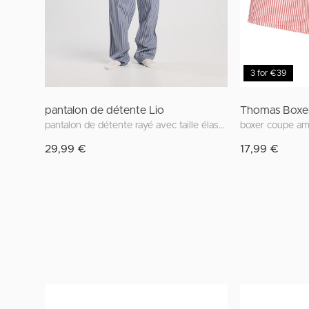
3 for €39
pantalon de détente Lio
Thomas Boxe
pantalon de détente rayé avec taille élastique
boxer coupe am
29,99 €
17,99 €