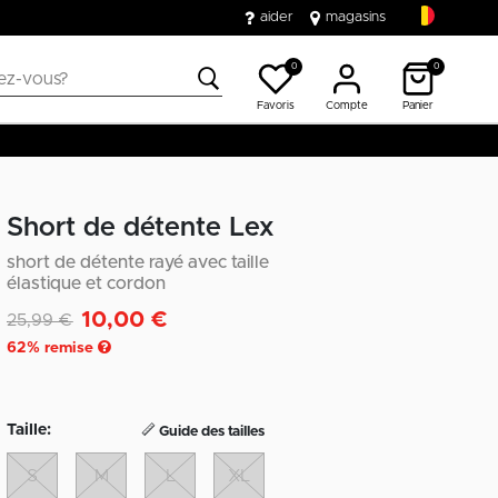
aider
magasins
0
0
Favoris
Compte
Panier
Short de détente Lex
short de détente rayé avec taille
élastique et cordon
10,00 €
Remise de
à
25,99 €
62
% remise
Taille:
Guide des tailles
S
M
L
XL