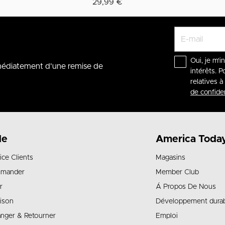
29,99 €
Oui, je m'i
mmédiatement d'une remise de
intérêts. P
relatives 
de confiden
de
America Toda
ice Clients
Magasins
mander
Member Club
r
Á Propos De Nous
aison
Développement dura
nger & Retourner
Emploi