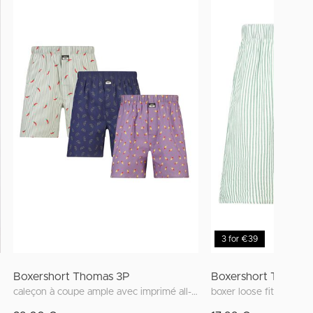
3 for €39
Boxershort Thomas 3P
Boxershort Thomas
caleçon à coupe ample avec imprimé all-over
boxer loose fit rayé