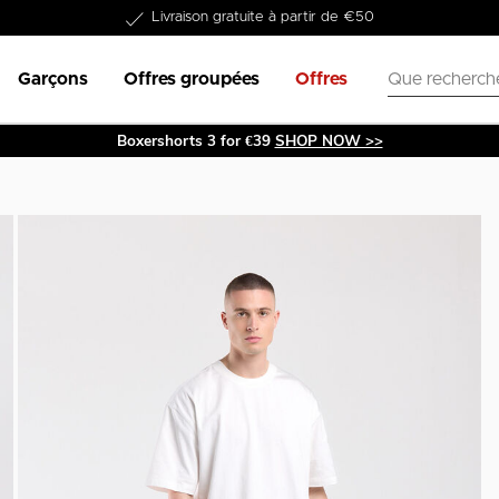
Dans les 1-3 jours livrable
Garçons
Offres groupées
Offres
Boxershorts 3 for €39
SHOP NOW >>