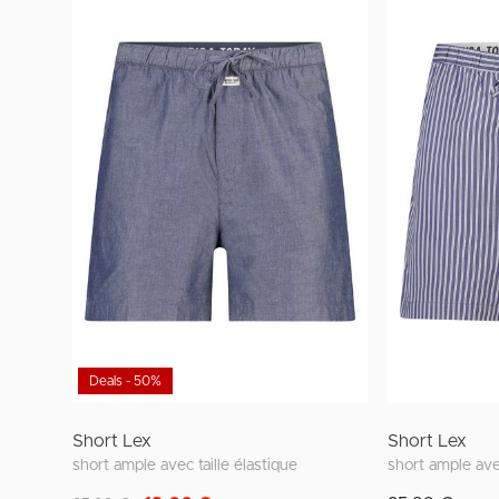
Deals - 50%
Short Lex
Short Lex
short ample avec taille élastique
short ample avec