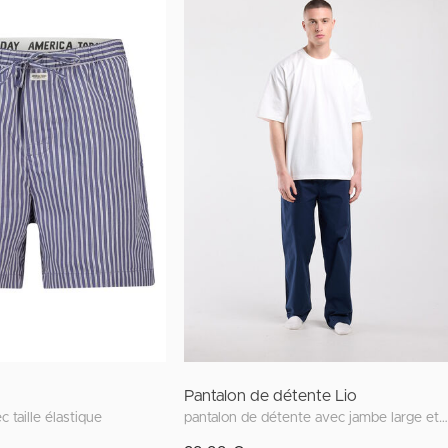
Pantalon de détente Lio
 taille élastique
pantalon de détente avec jambe large et taille élastique