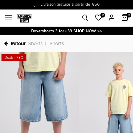
Dans les 1-3 jours livrable
0
0
Boxershorts 3 for €39
SHOP NOW >>
Retour
Shorts
Shorts
Deals - 73%