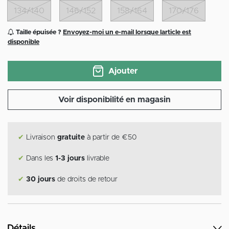
134/140
146/152
158/164
170/176
Taille épuisée ?
Envoyez-moi un e-mail lorsque larticle est
disponible
Ajouter
Voir disponibilité en magasin
✔
Livraison
gratuite
à partir de €50
✔
Dans les
1-3 jours
livrable
✔
30 jours
de droits de retour
Détails