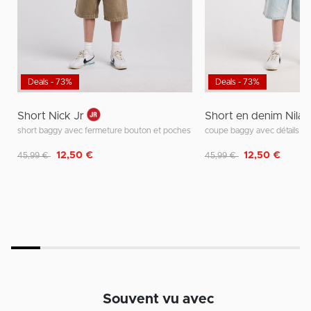
Deals - 73%
Deals - 73%
Short Nick Jr
Short en denim Nilan
short baggy avec fermeture bouton et poches
coupe baggy avec détails ca
Remise de
à
Remise de
à
12,50 €
12,50 €
45,99 €
45,99 €
Souvent vu avec