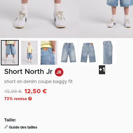
+1
Short North Jr
short en denim coupe baggy fit
12,50 €
Remise de
à
45,99 €
73
% remise
Taille:
Guide des tailles