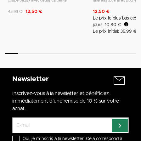
coupe baggy avec détails carpenter
taille élastique avec poche 
Remise de
à
12,50 €
12,50 €
45,99 €
Le prix le plus bas ces 
jours:
10,80 €
Le prix initial: 35,99 €
Newsletter
Inscrivez-vous à la newsletter et bénéficiez
immédiatement d'une remise de 10 % sur votre
achat.
Oui, je m'inscris à la newsletter. Cela correspond à