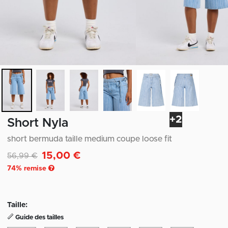
+2
Short Nyla
short bermuda taille medium coupe loose fit
15,00 €
Remise de
à
56,99 €
74
% remise
Taille:
Guide des tailles