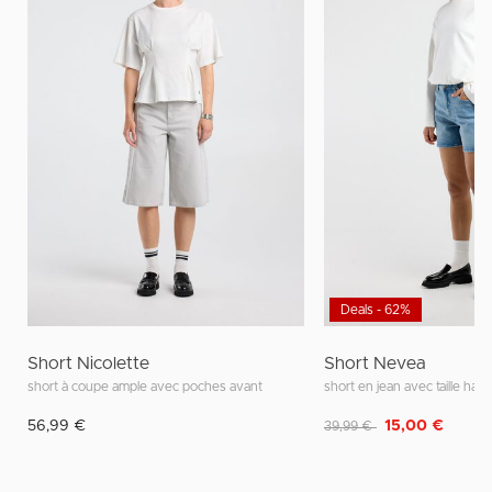
Deals - 62%
Short Nicolette
Short Nevea
short à coupe ample avec poches avant
short en jean avec taille haut
Remise de
à
56,99 €
15,00 €
39,99 €