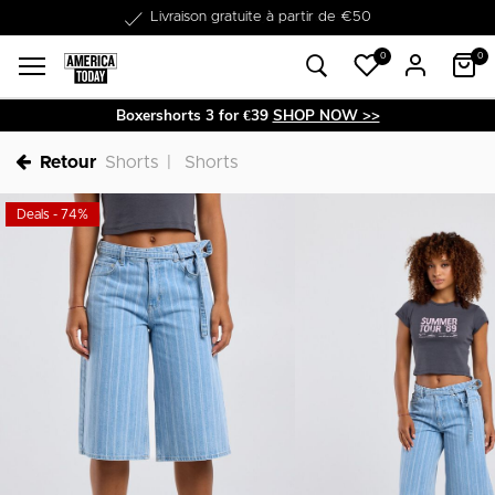
Dans les 1-3 jours livrable
0
0
Boxershorts 3 for €39
SHOP NOW >>
Retour
Shorts
Shorts
Deals - 74%