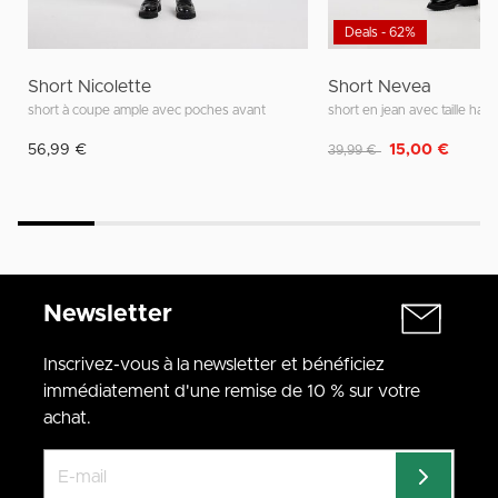
Deals - 62%
Short Nicolette
Short Nevea
short à coupe ample avec poches avant
short en jean avec taille haut
Remise de
à
56,99 €
15,00 €
39,99 €
Newsletter
Inscrivez-vous à la newsletter et bénéficiez
immédiatement d'une remise de 10 % sur votre
achat.