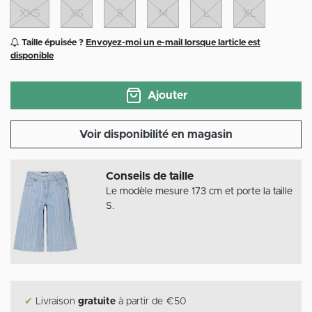
XXS
XS
S
M
L
XL
Taille épuisée ?
Envoyez-moi un e-mail lorsque larticle est
disponible
Ajouter
Voir disponibilité en magasin
Conseils de taille
Le modèle mesure 173 cm et porte la taille
S.
✔
Livraison
gratuite
à partir de €50