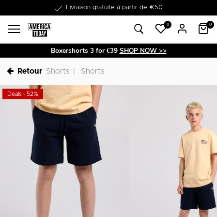
Dans les 1-3 jours livrable
0
0
Boxershorts 3 for €39
SHOP NOW >>
Retour
Shorts
Shorts
Deals - 52%