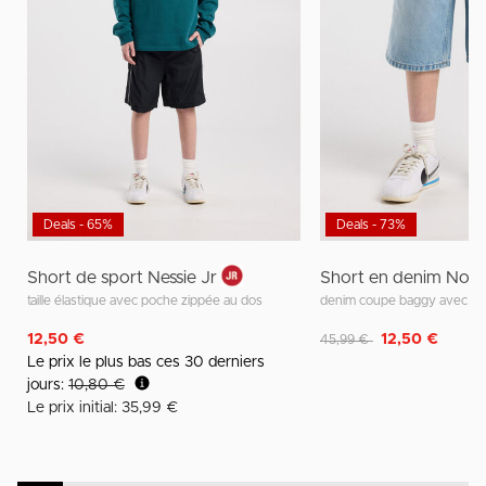
Deals - 65%
Deals - 73%
Short de sport Nessie Jr
Short en denim Nola
taille élastique avec poche zippée au dos
denim coupe baggy avec taill
Remise de
à
12,50 €
12,50 €
45,99 €
Le prix le plus bas ces 30 derniers
jours:
10,80 €
Le prix initial: 35,99 €