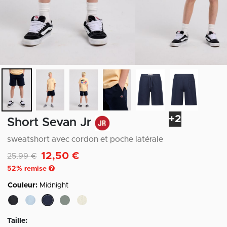
+2
Short Sevan Jr
sweatshort avec cordon et poche latérale
12,50 €
Remise de
à
25,99 €
52
% remise
Couleur:
Midnight
sélectionné
Taille: