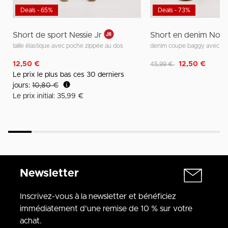
Deals - 65%
Deals - 73%
Short de sport Nessie Jr
Short en denim Nola
taille élastique avec poche zippée au dos
denim coupe baggy avec taill
Remise de
à
12,50 €
12,50 €
45,99 €
Le prix le plus bas ces 30 derniers
jours:
10,80 €
Le prix initial: 35,99 €
Newsletter
Inscrivez-vous à la newsletter et bénéficiez
immédiatement d'une remise de 10 % sur votre
achat.