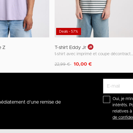
Deals - 57%
e Z
T-shirt Eddy Jr
t-shirt avec imprimé et coupe décontra
Remise de
à
10,00 €
22,99 €
Oui, je m'i
mmédiatement d'une remise de
intérêts. P
relatives 
de confiden