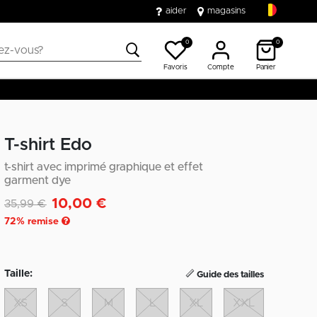
aider
magasins
0
0
Favoris
Compte
Panier
T-shirt Edo
t-shirt avec imprimé graphique et effet
garment dye
10,00 €
Remise de
à
35,99 €
72
% remise
Taille:
Guide des tailles
XS
S
M
L
XL
XXL