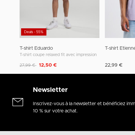
Deals - 55%
T-shirt Eduardo
T-shirt Etienn
T-shirt coupe relaxed fit avec impression
Remise de
à
12,50 €
22,99 €
27,99 €
Newsletter
Inscrivez-vous à la newsletter et bénéficiez i
10 % sur votre achat.