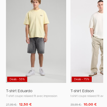
Deals - 55%
Deals - 75%
T-shirt Eduardo
T-shirt Edison
T-shirt coupe relaxed fit avec impression
Remise de
à
Remise de
à
12,50 €
10,00 €
27,99 €
39,99 €