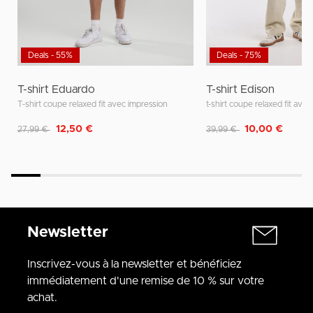
Deals - 55%
Deals - 75%
T-shirt Eduardo
T-shirt Edison
T-shirt coupe relaxed fit avec impression
Remise de
à
Remise de
à
12,50 €
10,00 €
27,99 €
39,99 €
Newsletter
Inscrivez-vous à la newsletter et bénéficiez
immédiatement d'une remise de 10 % sur votre
achat.