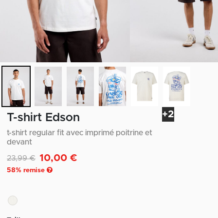
+2
T-shirt Edson
t-shirt regular fit avec imprimé poitrine et
devant
10,00 €
Remise de
à
23,99 €
58
% remise