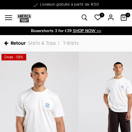
Livraison gratuite à partir de €50
0
0
Boxershorts 3 for €39
SHOP NOW >>
Retour
Shirts & Tops
T-Shirts
Deals - 58%