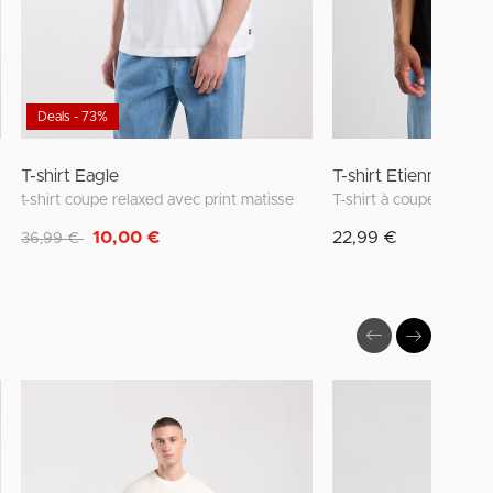
Deals - 73%
T-shirt Eagle
T-shirt Etienne Z
t-shirt coupe relaxed avec print matisse
Remise de
à
10,00 €
22,99 €
36,99 €