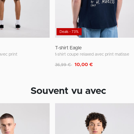
Deals - 73%
T-shirt Eagle
 avec print
t-shirt coupe relaxed avec print matisse
Remise de
à
10,00 €
36,99 €
Souvent vu avec