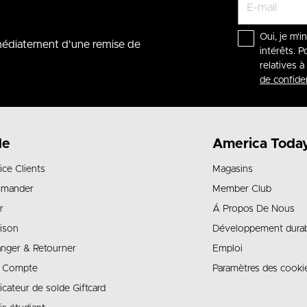
Oui, je m'i
mmédiatement d'une remise de
intérêts. P
relatives 
de confiden
de
America Toda
ice Clients
Magasins
mander
Member Club
r
Á Propos De Nous
aison
Développement dura
nger & Retourner
Emploi
 Compte
Paramètres des cooki
ficateur de solde Giftcard