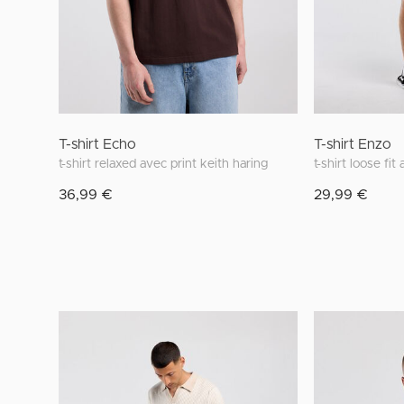
T-shirt Echo
T-shirt Enzo
t-shirt relaxed avec print keith haring
t-shirt loose fit
36,99 €
29,99 €