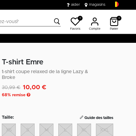
aider
magasins
0
0
Favoris
Compte
Panier
T-shirt Emre
t-shirt coupe relaxed de la ligne Lazy &
Broke
10,00 €
Remise de
à
30,99 €
68
% remise
Taille:
Guide des tailles
XS
S
M
L
XL
XXL