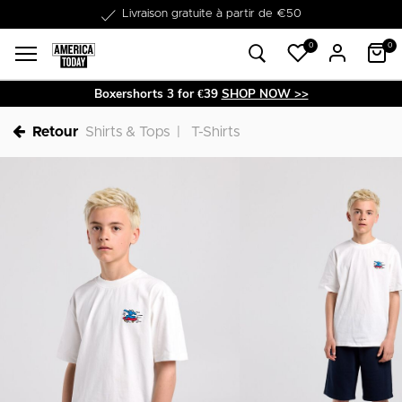
Dans les 1-3 jours livrable
0
0
Boxershorts 3 for €39
SHOP NOW >>
Retour
Shirts & Tops
T-Shirts