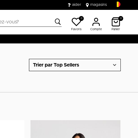
aider
magasins
0
0
Favoris
Compte
Panier