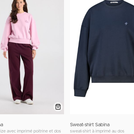
na
Sweat-shirt Sabina
ize avec imprimé poitrine et dos
sweat-shirt à imprimé au dos