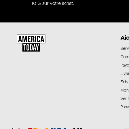
10 % sur votre achat.
Ai
Serv
Com
Paye
Livr
Echa
Mon
Véri
Raba