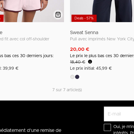
%
Deals - 57%
ie
Sweat Senna
d fit avec col off-shoulder
Pull avec imprimés New York Cit
20,00 €
lus bas ces 30 derniers jours:
Le prix le plus bas ces 30 dernier
18,40 €
al: 39,99 €
Le prix initial: 45,99 €
7 sur 7 article(s)
Oui, je m'i
mmédiatement d'une remise de
intérêts. P