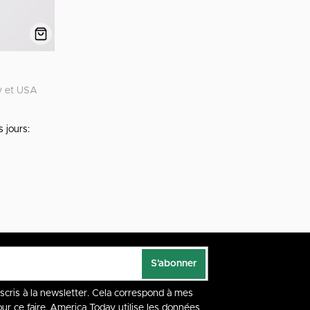
y et USA
s jours:
S'abonner
nscris à la newsletter. Cela correspond à mes
our ce faire, America Today utilise les données