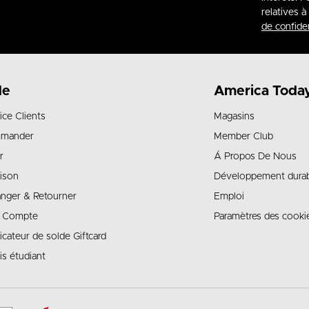
relatives 
de confiden
de
America Toda
ice Clients
Magasins
mander
Member Club
r
Á Propos De Nous
aison
Développement dura
nger & Retourner
Emploi
 Compte
Paramètres des cooki
ficateur de solde Giftcard
is étudiant