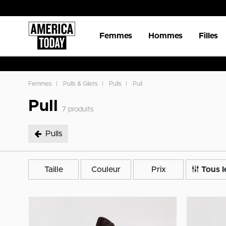
Femmes
Hommes
Filles
Femmes
Pulls & Gilets
Pulls
Pull
Pull
7
produits
Pulls
sélectionné Pulls
Taille
Couleur
Prix
Tous le