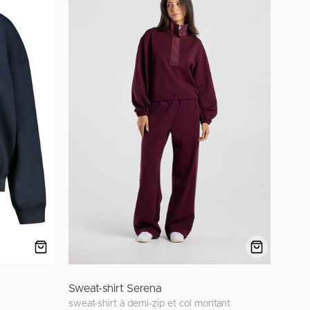
Sweat-shirt Serena
sweat-shirt à demi-zip et col montant