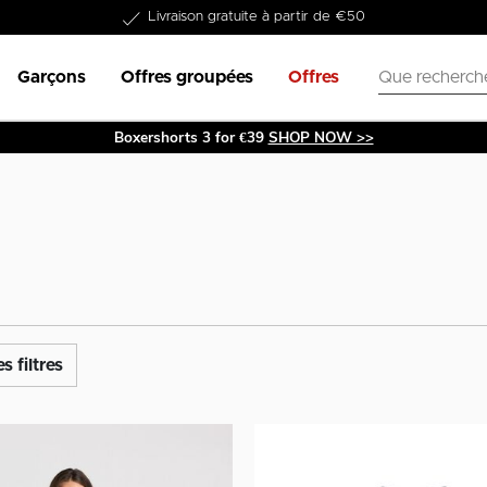
Livraison gratuite à partir de €50
Dans les 1-3 jours livrable
Garçons
Offres groupées
Offres
Boxershorts 3 for €39
SHOP NOW >>
s filtres