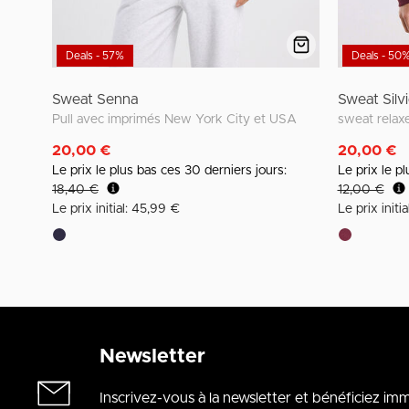
Deals - 57%
Deals - 50
Sweat Senna
Sweat Silv
Pull avec imprimés New York City et USA
sweat relaxe
20,00 €
20,00 €
Le prix le plus bas ces 30 derniers jours:
Le prix le p
18,40 €
12,00 €
Le prix initial: 45,99 €
Le prix initi
Newsletter
Inscrivez-vous à la newsletter et bénéficiez i